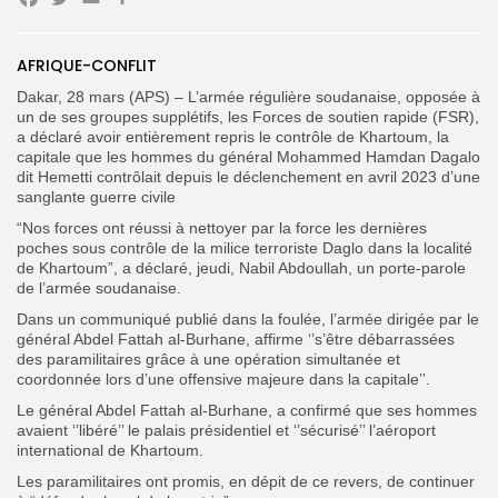
Facebook
Twitter
Email
Partager
Search
Search
for:
AFRIQUE-CONFLIT
Button
Dakar, 28 mars (APS) – L’armée régulière soudanaise, opposée à
FR
un de ses groupes supplétifs, les Forces de soutien rapide (FSR),
a déclaré avoir entièrement repris le contrôle de Khartoum, la
capitale que les hommes du général Mohammed Hamdan Dagalo
dit Hemetti contrôlait depuis le déclenchement en avril 2023 d’une
sanglante guerre civile
“Nos forces ont réussi à nettoyer par la force les dernières
poches sous contrôle de la milice terroriste Daglo dans la localité
de Khartoum”, a déclaré, jeudi, Nabil Abdoullah, un porte-parole
de l’armée soudanaise.
Dans un communiqué publié dans la foulée, l’armée dirigée par le
général Abdel Fattah al-Burhane, affirme ‘’s’être débarrassées
des paramilitaires grâce à une opération simultanée et
coordonnée lors d’une offensive majeure dans la capitale’’.
Le général Abdel Fattah al-Burhane, a confirmé que ses hommes
avaient ‘’libéré’’ le palais présidentiel et ‘’sécurisé’’ l’aéroport
international de Khartoum.
Les paramilitaires ont promis, en dépit de ce revers, de continuer