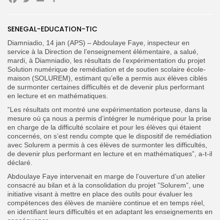
Facebook
Twitter
Email
Partager
Search
Search
SENEGAL-EDUCATION-TIC
for:
Button
Diamniadio, 14 jan (APS) – Abdoulaye Faye, inspecteur en
service à la Direction de l’enseignement élémentaire, a salué,
FR
mardi, à Diamniadio, les résultats de l’expérimentation du projet
Solution numérique de remédiation et de soutien scolaire école-
maison (SOLUREM), estimant qu’elle a permis aux élèves ciblés
de surmonter certaines difficultés et de devenir plus performant
en lecture et en mathématiques.
”Les résultats ont montré une expérimentation porteuse, dans la
mesure où ça nous a permis d’intégrer le numérique pour la prise
en charge de la difficulté scolaire et pour les élèves qui étaient
concernés, on s’est rendu compte que le dispositif de remédiation
avec Solurem a permis à ces élèves de surmonter les difficultés,
de devenir plus performant en lecture et en mathématiques”, a-t-il
déclaré.
Abdoulaye Faye intervenait en marge de l’ouverture d’un atelier
consacré au bilan et à la consolidation du projet ”Solurem”, une
initiative visant à mettre en place des outils pour évaluer les
compétences des élèves de manière continue et en temps réel,
en identifiant leurs difficultés et en adaptant les enseignements en