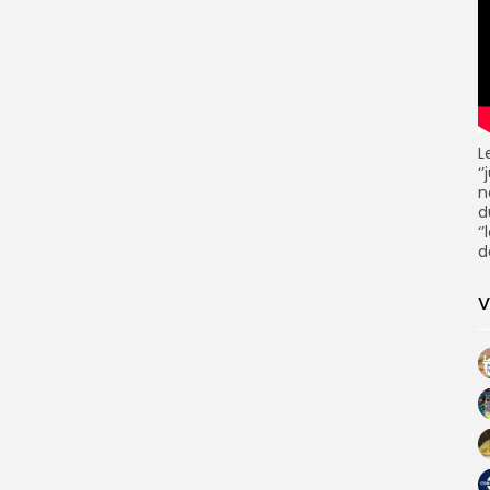
L
‘
n
d
‘
d
V