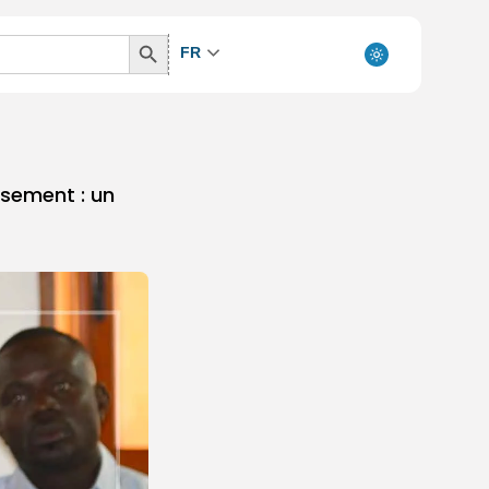
Search
FR
Button
ssement : un