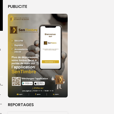
PUBLICITE
n
Grand Magal 2026 : un colloque met en lumière la portée universelle...
rprend encore...
dans les coulisses de la restauration de la presse...
REPORTAGES
 la CEDEAO adopte son plan d’actions stratégiques...