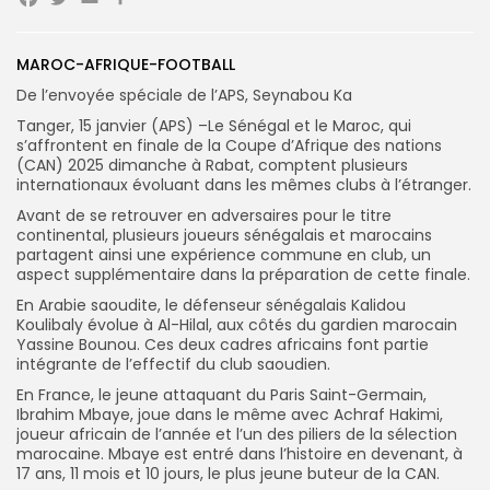
Facebook
Twitter
Email
Partager
Search
Search
MAROC-AFRIQUE-FOOTBALL
for:
Button
De l’envoyée spéciale de l’APS, Seynabou Ka
FR
Tanger, 15 janvier (APS) –Le Sénégal et le Maroc, qui
s’affrontent en finale de la Coupe d’Afrique des nations
(CAN) 2025 dimanche à Rabat, comptent plusieurs
internationaux évoluant dans les mêmes clubs à l’étranger.
Avant de se retrouver en adversaires pour le titre
continental, plusieurs joueurs sénégalais et marocains
partagent ainsi une expérience commune en club, un
aspect supplémentaire dans la préparation de cette finale.
En Arabie saoudite, le défenseur sénégalais Kalidou
Koulibaly évolue à Al-Hilal, aux côtés du gardien marocain
Yassine Bounou. Ces deux cadres africains font partie
intégrante de l’effectif du club saoudien.
En France, le jeune attaquant du Paris Saint-Germain,
Ibrahim Mbaye, joue dans le même avec Achraf Hakimi,
joueur africain de l’année et l’un des piliers de la sélection
marocaine. Mbaye est entré dans l’histoire en devenant, à
17 ans, 11 mois et 10 jours, le plus jeune buteur de la CAN.