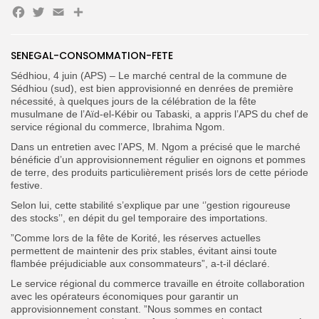
Facebook
Twitter
Email
Partager
Search
Search
for:
Button
SENEGAL-CONSOMMATION-FETE
Sédhiou, 4 juin (APS) – Le marché central de la commune de
FR
Sédhiou (sud), est bien approvisionné en denrées de première
nécessité, à quelques jours de la célébration de la fête
musulmane de l’Aïd-el-Kébir ou Tabaski, a appris l’APS du chef de
service régional du commerce, Ibrahima Ngom.
Dans un entretien avec l’APS, M. Ngom a précisé que le marché
bénéficie d’un approvisionnement régulier en oignons et pommes
de terre, des produits particulièrement prisés lors de cette période
festive.
Selon lui, cette stabilité s’explique par une ‘’gestion rigoureuse
des stocks’’, en dépit du gel temporaire des importations.
”Comme lors de la fête de Korité, les réserves actuelles
permettent de maintenir des prix stables, évitant ainsi toute
flambée préjudiciable aux consommateurs”, a-t-il déclaré.
Le service régional du commerce travaille en étroite collaboration
avec les opérateurs économiques pour garantir un
approvisionnement constant. ”Nous sommes en contact