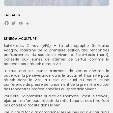
PARTAGER
Search
Search
for:
Facebook
Twitter
Email
Partager
Button
FR
SENEGAL-CULTURE
Saint-Louis, 2 nov (APS) – La chorégraphe Germaine
Acogny, marraine de la première édition des rencontres
professionnels du spectacle vivant à Saint-Louis (nord),
conseille aux jeunes de s’armer de vertus comme la
patience pour réussir dans la vie.
“Il faut que les jeunes s’arment de vertus comme la
patience, la persévérance dans le travail et l’humilité pour
réussir dans la vie”, a-t-elle dit jeudi au cours d’une
conférence de presse de lancement de la première édition
des rencontres professionnelles du spectacle vivant.
Pour elle, ‘’la première qualité de l’homme, c’est le travail’’,
ajoutant qu'”on peut réussir de mille façons mais il ne faut
pas choisir la facilité dans la vie”.
Elle invite l’Etat à accompagner les jeunes pour éviter qu’ils