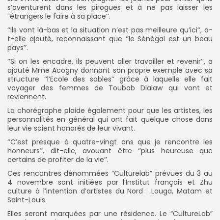
s’aventurent dans les pirogues et à ne pas laisser les
“étrangers le faire à sa place’’.
‘’Ils vont là-bas et la situation n’est pas meilleure qu’ici’’, a-
t-elle ajouté, reconnaissant que ‘’le Sénégal est un beau
pays’’.
‘’Si on les encadre, ils peuvent aller travailler et revenir’’, a
ajouté Mme Acogny donnant son propre exemple avec sa
structure ‘’l’Ecole des sables’’ grâce à laquelle elle fait
voyager des femmes de Toubab Dialaw qui vont et
reviennent.
La chorégraphe plaide également pour que les artistes, les
personnalités en général qui ont fait quelque chose dans
leur vie soient honorés de leur vivant.
‘’C’est presque à quatre-vingt ans que je rencontre les
honneurs’’, dit-elle, avouant être ‘’plus heureuse que
certains de profiter de la vie’’.
Ces rencontres dénommées “Culturelab” prévues du 3 au
4 novembre sont initiées par l’Institut français et Zhu
culture à l’intention d’artistes du Nord : Louga, Matam et
Saint-Louis.
Elles seront marquées par une résidence. Le “CultureLab”