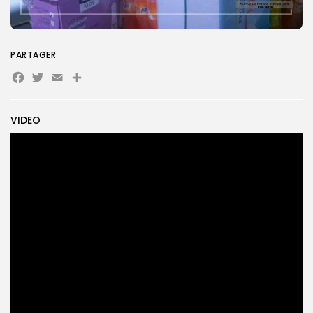
Search
Search
for:
PARTAGER
Button
Facebook
Twitter
Email
Partager
FR
VIDEO