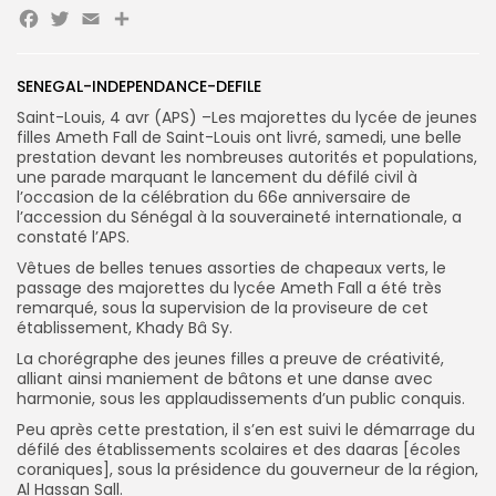
Facebook
Twitter
Email
Partager
Search
Search
for:
Button
SENEGAL-INDEPENDANCE-DEFILE
FR
Saint-Louis, 4 avr (APS) –Les majorettes du lycée de jeunes
filles Ameth Fall de Saint-Louis ont livré, samedi, une belle
prestation devant les nombreuses autorités et populations,
une parade marquant le lancement du défilé civil à
l’occasion de la célébration du 66e anniversaire de
l’accession du Sénégal à la souveraineté internationale, a
constaté l’APS.
Vêtues de belles tenues assorties de chapeaux verts, le
passage des majorettes du lycée Ameth Fall a été très
remarqué, sous la supervision de la proviseure de cet
établissement, Khady Bâ Sy.
La chorégraphe des jeunes filles a preuve de créativité,
alliant ainsi maniement de bâtons et une danse avec
harmonie, sous les applaudissements d’un public conquis.
Peu après cette prestation, il s’en est suivi le démarrage du
défilé des établissements scolaires et des daaras [écoles
coraniques], sous la présidence du gouverneur de la région,
Al Hassan Sall.