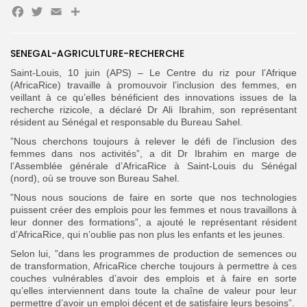
Facebook
Twitter
Email
Partager
Search
Search
for:
SENEGAL-AGRICULTURE-RECHERCHE
Button
Saint-Louis, 10 juin (APS) – Le Centre du riz pour l’Afrique
FR
(AfricaRice) travaille à promouvoir l’inclusion des femmes, en
veillant à ce qu’elles bénéficient des innovations issues de la
recherche rizicole, a déclaré Dr Ali Ibrahim, son représentant
résident au Sénégal et responsable du Bureau Sahel.
”Nous cherchons toujours à relever le défi de l’inclusion des
femmes dans nos activités”, a dit Dr Ibrahim en marge de
l’Assemblée générale d’AfricaRice à Saint-Louis du Sénégal
(nord), où se trouve son Bureau Sahel.
”Nous nous soucions de faire en sorte que nos technologies
puissent créer des emplois pour les femmes et nous travaillons à
leur donner des formations”, a ajouté le représentant résident
d’AfricaRice, qui n’oublie pas non plus les enfants et les jeunes.
Selon lui, ”dans les programmes de production de semences ou
de transformation, AfricaRice cherche toujours à permettre à ces
couches vulnérables d’avoir des emplois et à faire en sorte
qu’elles interviennent dans toute la chaîne de valeur pour leur
permettre d’avoir un emploi décent et de satisfaire leurs besoins”.