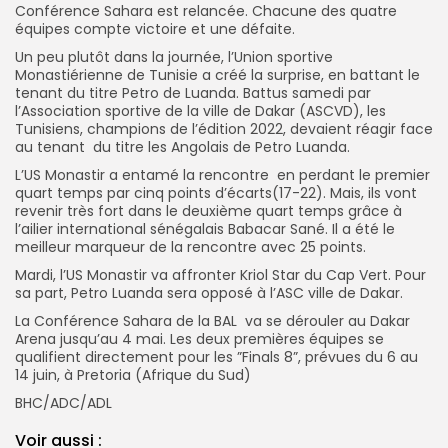
Conférence Sahara est relancée. Chacune des quatre
équipes compte victoire et une défaite.
Un peu plutôt dans la journée, l’Union sportive
Monastiérienne de Tunisie a créé la surprise, en battant le
tenant du titre Petro de Luanda. Battus samedi par
l’Association sportive de la ville de Dakar (ASCVD), les
Tunisiens, champions de l’édition 2022, devaient réagir face
au tenant du titre les Angolais de Petro Luanda.
L’US Monastir a entamé la rencontre en perdant le premier
quart temps par cinq points d’écarts(17-22). Mais, ils vont
revenir très fort dans le deuxième quart temps grâce à
l’ailier international sénégalais Babacar Sané. Il a été le
meilleur marqueur de la rencontre avec 25 points.
Mardi, l’US Monastir va affronter Kriol Star du Cap Vert. Pour
sa part, Petro Luanda sera opposé à l’ASC ville de Dakar.
La Conférence Sahara de la BAL va se dérouler au Dakar
Arena jusqu’au 4 mai. Les deux premières équipes se
qualifient directement pour les ”Finals 8”, prévues du 6 au
14 juin, à Pretoria (Afrique du Sud)
BHC/ADC/ADL
Voir aussi :