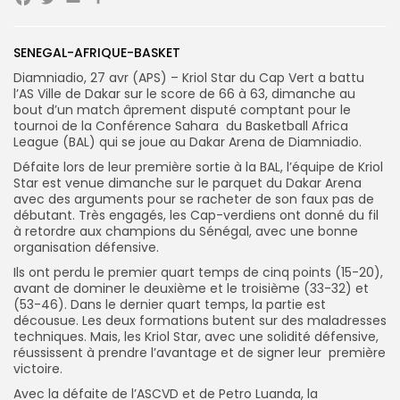
Facebook
Twitter
Email
Partager
Search
SENEGAL-AFRIQUE-BASKET
Search
for:
Button
Diamniadio, 27 avr (APS) – Kriol Star du Cap Vert a battu
l’AS Ville de Dakar sur le score de 66 à 63, dimanche au
FR
bout d’un match âprement disputé comptant pour le
tournoi de la Conférence Sahara du Basketball Africa
League (BAL) qui se joue au Dakar Arena de Diamniadio.
Défaite lors de leur première sortie à la BAL, l’équipe de Kriol
Star est venue dimanche sur le parquet du Dakar Arena
avec des arguments pour se racheter de son faux pas de
débutant. Très engagés, les Cap-verdiens ont donné du fil
à retordre aux champions du Sénégal, avec une bonne
organisation défensive.
Ils ont perdu le premier quart temps de cinq points (15-20),
avant de dominer le deuxième et le troisième (33-32) et
(53-46). Dans le dernier quart temps, la partie est
décousue. Les deux formations butent sur des maladresses
techniques. Mais, les Kriol Star, avec une solidité défensive,
réussissent à prendre l’avantage et de signer leur première
victoire.
Avec la défaite de l’ASCVD et de Petro Luanda, la