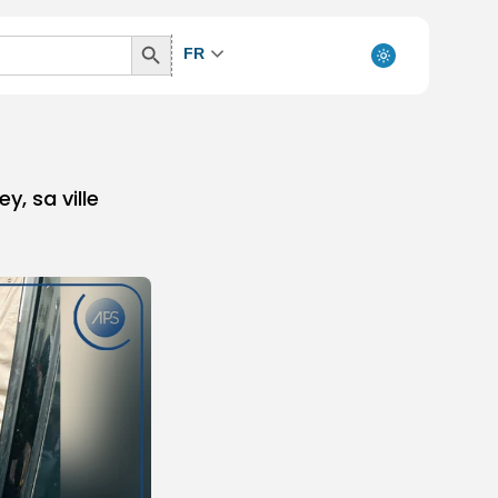
Search
FR
Button
y, sa ville