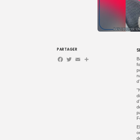
PARTAGER
S
Facebook
Twitter
Email
Partager
B
f
p
n
d
‎
d
d
d
p
F
‎
o
d