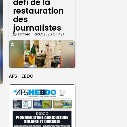
défi de la
restauration
des
journalistes
samedi 1 août 2026 à 11h21
APS HEBDO
centres d’enrôlement à Touba