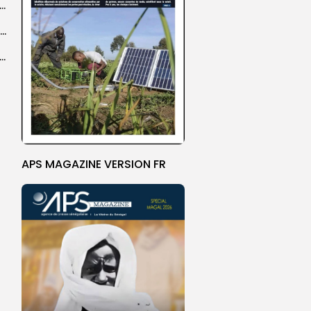
er le statut A de la CNDH : ”une priorité nationale”, selon...
Abdoulaye Faye, cocher le temps du Magal, rêve d’un lendemain meilleur
26 : Dakar Dem Dikk mobilise 939 rotations et transporte près...
APS MAGAZINE VERSION FR