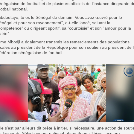
énégalaise de football et de plusieurs officiels de l’instance dirigeante d
ootball national.
”Abdoulaye, tu es le Sénégal de demain. Vous avez œuvré pour le
énégal et pour son rayonnement”, a-t-elle lancé, saluant la
compétence” du dirigeant sportif, sa ”courtoisie” et son ”amour pour la
atrie”.
‎Mme Mbodji a également transmis les remerciements des populations
ocales au président de la République pour son soutien au président de 
édération sénégalaise de football.
Elle s’est par ailleurs dit prête à initier, si nécessaire, une action de souti
n faveur du Sélectionneur national, Pape Bouna Thiaw, face aux