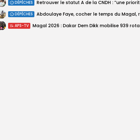
Retrouv
DÉPÊCHES
DÉPÊCHES
Magal 20
APS-TV