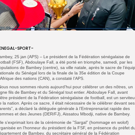
ENEGAL-SPORT-
ambey, 25 jan (APS) – Le président de la Fédération sénégalaise de
ootball (FSF), Abdoulaye Fall, a été porté en triomphe, samedi, par les
opulations de Bambey (centre), sa ville natale, après le sacre de l’équi
ationale du Sénégal lors de la finale de la 35e édition de la Coupe
’Afrique des nations (CAN), a constaté l’APS.
”Nous nous sommes réunis aujourd’hui pour célébrer un des nôtres, un
igne fils de Bambey et du Sénégal tout entier. Abdoulaye Fall, avant
’être président de la Fédération sénégalaise de football, est un serviteu
e la nation. Après ce sacre, il était nécessaire de le célébrer devant ses
arents”, a déclaré la déléguée générale à l’Entreprenariat rapide des
emmes et des Jeunes (DER/FJ), Aissatou Mbodji, native de Bambey.
‎Elle s’exprimait lors de la cérémonie de ”Sargal” (hommage en wolof)
rganisée en l’honneur du président de la FSF, en présence du préfet d
épartement de Bambey, du secrétaire général de la Fédération