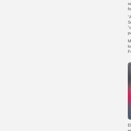
s
f
‎
S
”
p
‎
l
F
‎
e