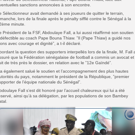
ventuelles sanctions annoncées à son encontre.
e Sélectionneur avait demandé à ses joueurs de quitter le terrain,
imanche, lors de la finale après le pénalty sifflé contre le Sénégal à la
2ème minute.
Le Président de la FSF, Abdoulaye Fall, a lui aussi réaffirmé son soutien
ndéfectible au coach Pape Bouna Thiaw. ”Il (Pape Thiaw) a guidé nos
ions avec courage et dignité”, a t-il déclaré.
Abordant la question des supporters interpellés lors de la finale, M. Fall 
ssuré que la Fédération sénégalaise de football a commis un avocat et
uit de très près le dossier, en relation avec le ”12e Gaïndé”.
Il a également salué le soutien et l’accompagnement des plus hautes
utorités du pays, notamment le président de la République, ”premier
upporter de l’équipe nationale du Sénégal”.
Abdoulaye Fall s’est dit honoré par l’accueil chaleureux qui lui a été
éservé, ainsi qu’à sa délégation, par les populations de son Bambey
atal.