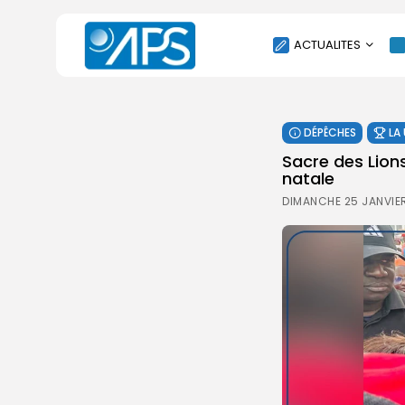
ACTUALITES
POLITIQUE
DÉPÊCHES
LA
SOCIÉTÉ
Sacre des Lions
ÉCONOMIE
natale
CULTURE
DIMANCHE 25 JANVIE
SPORT
ENVIRONNEMENT
INTERNATIONAL
AGENDA
SANTE