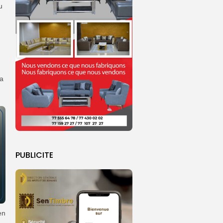
u
la
PUBLICITE
en