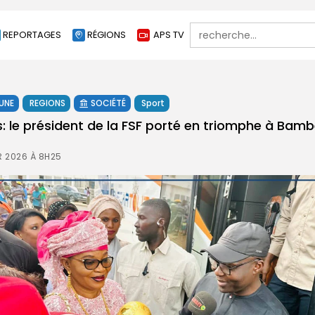
Search
REPORTAGES
RÉGIONS
APS TV
for:
 UNE
REGIONS
SOCIÉTÉ
Sport
: le président de la FSF porté en triomphe à Bambe
R 2026 À 8H25