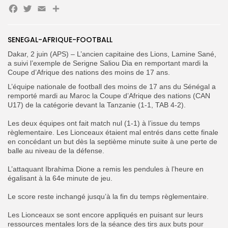
Facebook
Twitter
Email
Partager
Search
Search
SENEGAL-AFRIQUE-FOOTBALL
for:
Button
Dakar, 2 juin (APS) – L’ancien capitaine des Lions, Lamine Sané,
a suivi l’exemple de Serigne Saliou Dia en remportant mardi la
FR
Coupe d’Afrique des nations des moins de 17 ans.
‎L’équipe nationale de football des moins de 17 ans du Sénégal a
remporté mardi au Maroc la Coupe d’Afrique des nations (CAN
U17) de la catégorie devant la Tanzanie (1-1, TAB 4-2).
‎Les deux équipes ont fait match nul (1-1) à l’issue du temps
règlementaire. Les Lionceaux étaient mal entrés dans cette finale
en concédant un but dès la septième minute suite à une perte de
balle au niveau de la défense.
‎L’attaquant Ibrahima Dione a remis les pendules à l’heure en
égalisant à la 64e minute de jeu.
‎Le score reste inchangé jusqu’à la fin du temps règlementaire.
‎Les Lionceaux se sont encore appliqués en puisant sur leurs
ressources mentales lors de la séance des tirs aux buts pour