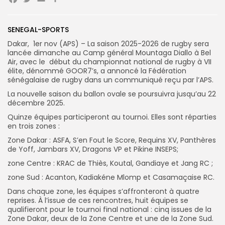
Facebook
Twitter
Email
Partager
Search
Search
SENEGAL-SPORTS
for:
Button
Dakar, 1er nov (APS) – La saison 2025-2026 de rugby sera
FR
lancée dimanche au Camp général Mountaga Diallo à Bel
Air, avec le début du championnat national de rugby à VII
élite, dénommé GOOR7’s, a annoncé la Fédération
sénégalaise de rugby dans un communiqué reçu par l’APS.
La nouvelle saison du ballon ovale se poursuivra jusqu’au 22
décembre 2025.
Quinze équipes participeront au tournoi. Elles sont réparties
en trois zones :
Zone Dakar : ASFA, S’en Fout le Score, Requins XV, Panthères
de Yoff, Jambars XV, Dragons VP et Pikine INSEPS;
zone Centre : KRAC de Thiès, Koutal, Gandiaye et Jang RC ;
zone Sud : Acanton, Kadiakéne Mlomp et Casamaçaise RC.
Dans chaque zone, les équipes s’affronteront à quatre
reprises. À l’issue de ces rencontres, huit équipes se
qualifieront pour le tournoi final national : cinq issues de la
Zone Dakar, deux de la Zone Centre et une de la Zone Sud.