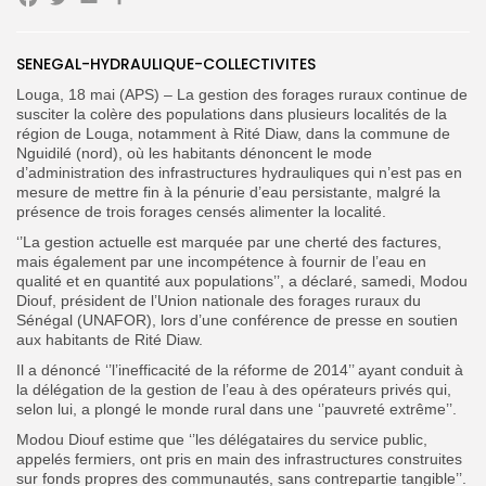
Facebook
Twitter
Email
Partager
SENEGAL-HYDRAULIQUE-COLLECTIVITES
Search
Search
Louga, 18 mai (APS) – La gestion des forages ruraux continue de
for:
Button
susciter la colère des populations dans plusieurs localités de la
région de Louga, notamment à Rité Diaw, dans la commune de
FR
Nguidilé (nord), où les habitants dénoncent le mode
d’administration des infrastructures hydrauliques qui n’est pas en
mesure de mettre fin à la pénurie d’eau persistante, malgré la
présence de trois forages censés alimenter la localité.
‘’La gestion actuelle est marquée par une cherté des factures,
mais également par une incompétence à fournir de l’eau en
qualité et en quantité aux populations’’, a déclaré, samedi, Modou
Diouf, président de l’Union nationale des forages ruraux du
Sénégal (UNAFOR), lors d’une conférence de presse en soutien
aux habitants de Rité Diaw.
Il a dénoncé ‘’l’inefficacité de la réforme de 2014’’ ayant conduit à
la délégation de la gestion de l’eau à des opérateurs privés qui,
selon lui, a plongé le monde rural dans une ‘’pauvreté extrême’’.
Modou Diouf estime que ‘’les délégataires du service public,
appelés fermiers, ont pris en main des infrastructures construites
sur fonds propres des communautés, sans contrepartie tangible’’.