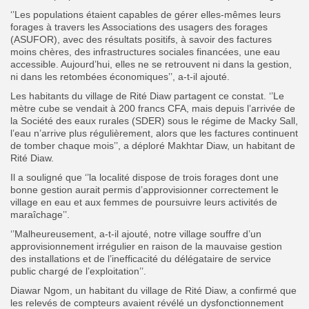
‘’Les populations étaient capables de gérer elles-mêmes leurs
forages à travers les Associations des usagers des forages
(ASUFOR), avec des résultats positifs, à savoir des factures
moins chères, des infrastructures sociales financées, une eau
accessible. Aujourd’hui, elles ne se retrouvent ni dans la gestion,
ni dans les retombées économiques’’, a-t-il ajouté.
Les habitants du village de Rité Diaw partagent ce constat. ‘’Le
mètre cube se vendait à 200 francs CFA, mais depuis l’arrivée de
la Société des eaux rurales (SDER) sous le régime de Macky Sall,
l’eau n’arrive plus régulièrement, alors que les factures continuent
de tomber chaque mois’’, a déploré Makhtar Diaw, un habitant de
Rité Diaw.
Il a souligné que ‘’la localité dispose de trois forages dont une
bonne gestion aurait permis d’approvisionner correctement le
village en eau et aux femmes de poursuivre leurs activités de
maraîchage’’.
‘’Malheureusement, a-t-il ajouté, notre village souffre d’un
approvisionnement irrégulier en raison de la mauvaise gestion
des installations et de l’inefficacité du délégataire de service
public chargé de l’exploitation’’.
Diawar Ngom, un habitant du village de Rité Diaw, a confirmé que
les relevés de compteurs avaient révélé un dysfonctionnement