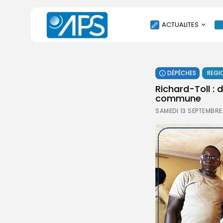
ACTUALITES
POLITIQUE
DÉPÊCHES
REGI
SOCIÉTÉ
Richard-Toll :
ÉCONOMIE
commune
CULTURE
SAMEDI 13 SEPTEMBRE
SPORT
ENVIRONNEMENT
INTERNATIONAL
AGENDA
SANTE