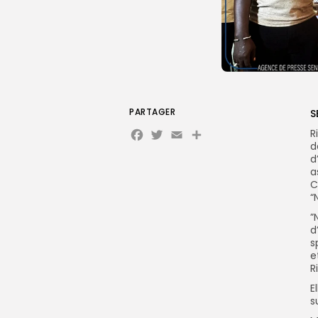
PARTAGER
S
Facebook
Twitter
Email
Partager
R
d
d
a
C
“
”
d
s
e
R
E
s