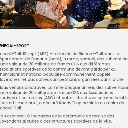
ENEGAL-SPORT
ichard-Toll, 13 sept (APS) – La mairie de Richard-Toll, dans le
épartement de Dagana (nord), a remis, samedi, des subventio
’une valeur de 20 millions de francs CFA aux différentes
ssociations sportives de la commune devant participer au
hampionnat national populaire communément appelé
Navétanes” et aux autres compétitions organisées dans la ville.
Nous venons d’octroyer, comme chaque année, des subvention
’une valeur de 20 millions de francs CFA aux Associations
portives et culturelles (ASC) et autres structures comme la lutt
t les arts martiaux”, a déclaré Khady Diop adjointe au maire de
ichard-Toll.
lle s’exprimait à l’occasion de la cérémonie de remise des
ubventions allouées à des structures sportives de la ville.