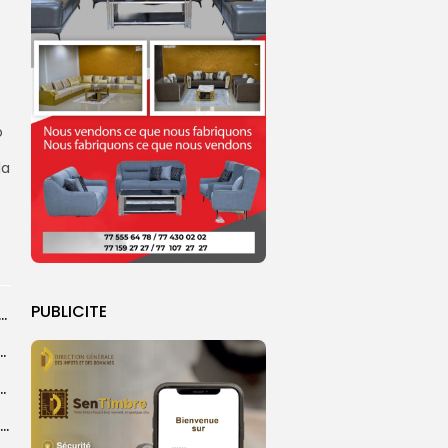
o
la
PUBLICITE
dans les coulisses de la restauration de la presse...
 la CEDEAO adopte son plan d’actions stratégiques...
ba : La CSU au plus près des pèlerins
Magal 2026 : près de 20 000 pèlerins transportés vers Touba en...