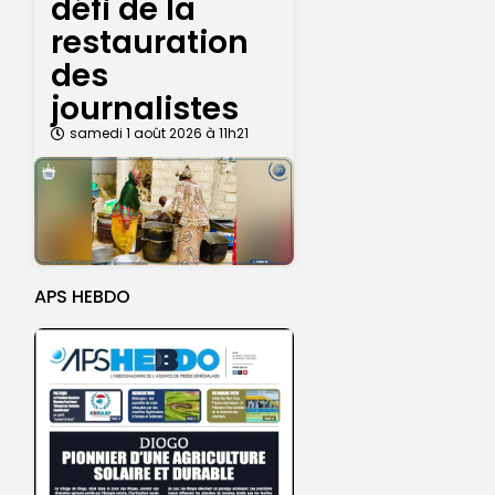
défi de la
restauration
des
journalistes
samedi 1 août 2026 à 11h21
APS HEBDO