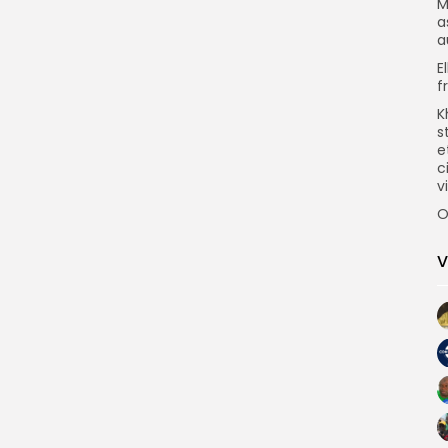
M
a
a
E
f
K
s
e
c
vi
O
V