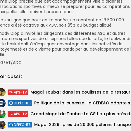
me Diop précise que cet accompagnement vise à aider les
ssociations sportives à mieux se préparer pour les compétitions
uxquelles elles doivent prendre part.
lle souligne que pour cette année, un montant de 18 500 000
rancs a été octroyé aux ASC, soit 85% du budget alloué.
hady Diop a invité les dirigeants des différentes ASC et autres
tructures sportives de disciplines telles que la lutte, le taekwond
t le basketball à s’impliquer davantage dans les activités de
itoyenneté et de civisme pour participer au développement de 
lle.
G/AT/ADC
oir aussi :
Magal Touba : 
APS-TV
Politique de la jeunesse :
DÉPÊCHES
Grand Magal de Tou
APS-TV
DÉPÊCHES