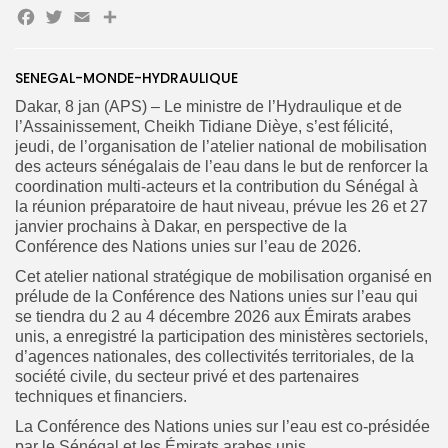
Facebook
Twitter
Email
Partager
SENEGAL-MONDE-HYDRAULIQUE
Dakar, 8 jan (APS) – Le ministre de l’Hydraulique et de
Search
l’Assainissement, Cheikh Tidiane Dièye, s’est félicité,
Search
for:
Button
jeudi, de l’organisation de l’atelier national de mobilisation
des acteurs sénégalais de l’eau dans le but de renforcer la
FR
coordination multi-acteurs et la contribution du Sénégal à
la réunion préparatoire de haut niveau, prévue les 26 et 27
janvier prochains à Dakar, en perspective de la
Conférence des Nations unies sur l’eau de 2026.
Cet atelier national stratégique de mobilisation organisé en
prélude de la Conférence des Nations unies sur l’eau qui
se tiendra du 2 au 4 décembre 2026 aux Émirats arabes
unis, a enregistré la participation des ministères sectoriels,
d’agences nationales, des collectivités territoriales, de la
société civile, du secteur privé et des partenaires
techniques et financiers.
La Conférence des Nations unies sur l’eau est co-présidée
par le Sénégal et les Émirats arabes unis.