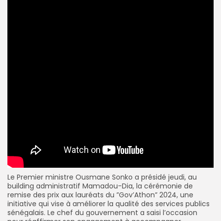
Le Premier ministre
Ousmane Sonko
a présidé jeudi, au
building administratif Mamadou-Dia, la cérémonie de
remise des prix aux lauréats du ”Gov’Athon” 2024, une
initiative qui vise à améliorer la qualité des services publics
sénégalais.
Le chef du gouvernement a saisi l’occasion