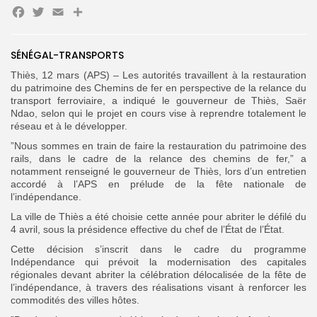
Facebook
Twitter
Email
Partager
SÉNÉGAL-TRANSPORTS
Thiès, 12 mars (APS) – Les autorités travaillent à la restauration
Search
Search
du patrimoine des Chemins de fer en perspective de la relance du
for:
Button
transport ferroviaire, a indiqué le gouverneur de Thiès, Saër
Ndao, selon qui le projet en cours vise à reprendre totalement le
FR
réseau et à le développer.
”Nous sommes en train de faire la restauration du patrimoine des
rails, dans le cadre de la relance des chemins de fer,” a
notamment renseigné le gouverneur de Thiès, lors d’un entretien
accordé à l’APS en prélude de la fête nationale de
l’indépendance.
La ville de Thiès a été choisie cette année pour abriter le défilé du
4 avril, sous la présidence effective du chef de l’État de l’État.
Cette décision s’inscrit dans le cadre du programme
Indépendance qui prévoit la modernisation des capitales
régionales devant abriter la célébration délocalisée de la fête de
l’indépendance, à travers des réalisations visant à renforcer les
commodités des villes hôtes.