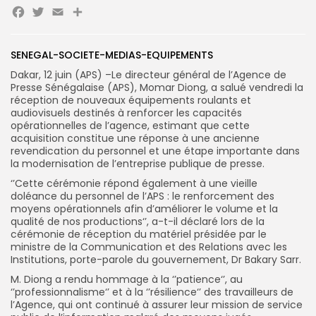
Facebook
Twitter
Email
SENEGAL-SOCIETE-MEDIAS-EQUIPEMENTS
Dakar, 12 juin (APS) –Le directeur général de l’Agence de
Presse Sénégalaise (APS), Momar Diong, a salué vendredi la
réception de nouveaux équipements roulants et
audiovisuels destinés à renforcer les capacités
Search
Search
for:
opérationnelles de l’agence, estimant que cette
Button
acquisition constitue une réponse à une ancienne
revendication du personnel et une étape importante dans
FR
la modernisation de l’entreprise publique de presse.
‘’Cette cérémonie répond également à une vieille
doléance du personnel de l’APS : le renforcement des
moyens opérationnels afin d’améliorer le volume et la
qualité de nos productions‘’, a-t-il déclaré lors de la
cérémonie de réception du matériel présidée par le
ministre de la Communication et des Relations avec les
Institutions, porte-parole du gouvernement, Dr Bakary Sarr.
M. Diong a rendu hommage à la ‘’patience‘’, au
‘’professionnalisme‘’ et à la ‘’résilience‘’ des travailleurs de
l’Agence, qui ont continué à assurer leur mission de service