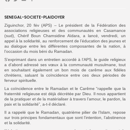
Facebook
Twitter
Email
Partager
SENEGAL-SOCIETE-PLAIDOYER
Search
Search
for:
Ziguinchor, 20 fév (APS) – Le président de la Fédération des
Button
associations religieuses et des communautés en Casamance
(sud), Chérif Boun Chamsidine Aïdara, a lancé, vendredi, un
FR
appel à la solidarité, au renforcement de l’éducation des jeunes et
au dialogue entre les différentes composantes de la nation, à
l’occasion du mois béni du Ramadan.
S’exprimant dans un entretien accordé à l’APS, le guide religieux
a d’abord adressé ses vœux à la communauté musulmane, tout
en souhaitant également un bon mois de carême aux fidèles
chrétiens, saluant la coïncidence entre ces deux périodes de
ferveur spirituelle.
La coïncidence entre le Ramadan et le Carême “rappelle que la
fraternité religieuse est déjà décrétée par Dieu. Il nous appartient
de la pratiquer et de la matérialiser à travers l’amour, le pardon, la
paix et la solidarité”, a-t-il déclaré.
Il a rappelé que le Ramadan, quatrième pilier de l’Islam, repose
sur trois principes fondamentaux que sont l’intention, l’abstinence
et la solidarité.