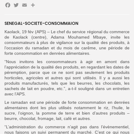
Facebook
Twitter
Email
Partager
Search
Search
SENEGAL-SOCIETE-CONSOMMAION
for:
Button
Kaolack, 19 fév (APS) – Le chef du service régional du commerce
de Kaolack (centre), Adama Mouhamed Mbaye, invite les
FR
consommateurs à plus de vigilance sur la qualité des produits, à
l’occasion du ramadan et du mois de carême, une période de
forte consommation en denrées alimentaires.
“Nous invitons les consommateurs à agir en amont dans
l’appréciation de la qualité des produits, en regardant les dates de
péremption, parce que ce ne sont pas seulement les produits
horticoles, agricoles et autres qui sont utilisés. Il y a aussi les
produits manufacturés, tels que les beurres, les chocolats, les
sachets de lait en poudre, etc.”, a-t-il souligné dans un entretien
avec l’APS.
Le ramadan est une période de forte consommation en denrées
alimentaires dont les plus utilisés notamment le riz, l’huile, le
sucre, l’oignon, la pomme de terre et bien d’autres produits –
beurre, chocolat, fromage, lait, café et autres.
“L’administration du commerce n’agit pas dans l’évènementiel,
nous faisons un suivi permanent du marché. C’est ce qui nous