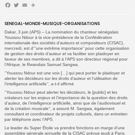
Facebook
Twitter
Email
SENEGAL-MONDE-MUSIQUE-ORGANISATIONS
Search
Search
for:
Button
Dakar, 3 juin (APS) – La nomination du chanteur sénégalais
Youssou Ndour à la vice-présidence de la Confédération
FR
internationale des sociétés d’auteurs et compositeurs (CISAC),
mercredi, est d’‘’une extrême importance’’ pour cette organisation
de gestion des droits d’auteur et va faciliter son plaidoyer en
faveur de ses membres, a dit à l’APS son directeur régional pour
l’Afrique, le Rwandais Samuel Sangwa.
‘’Youssou Ndour est une voix […] qui peut porter le plaidoyer et
alerter les décideurs sur les droits d’auteur et l’utilisation de
l’intelligence artificielle’’, a-t-il affirmé.
‘’Youssou Ndour peut alerter les décideurs, le [public] et les
créateurs sur les enjeux et l’importance de la question des droits
d’auteur, de l’intelligence artificielle, ainsi que de l’audiovisuel et
de la création musicale’’, a assuré M. Sangwa, également
consultant et coordinateur de projets culturels, dans un entretien
par téléphone avec l’APS.
Le leader du Super Étoile va prendre fonctions en marge d’une
assemblée générale annuelle de la CISAC prévue jeudi à Paris,