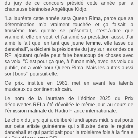
du jury de ce concours présidé cette année par la
chanteuse béninoise Angélique Kidjo.
”La lauréate cette année sera Queen Rima, parce que sa
Search
Search
for:
détermination m’a vraiment touchée et ça faisait la
Button
troisième fois qu’elle se présentait, c’est-à-dire que
FR
vraiment, elle en veut, et j’ai aimé sa prestation aussi. J’ai
aimé le fait que, en tant que jeune femme, elle fasse du
dancehall”, a déclaré la présidente du jury sur les ondes de
RFI ajoutant qu’elle peut faire beaucoup de choses avec
sa voix. ”C’est pour ça que, à l’unanimité, avec les voix du
public, on a voté pour Queen Rima. Mais les autres aussi
sont bons”, poursuit-elle.
Ce prix, institué en 1981, met en avant les talents
musicaux du continent africain.
Le nom de la lauréate de l’édition 2025 du Prix
découvertes RFI a été dévoilée le même jour, au cours de
l’émission matinale de Radio France internationale.
Le choix du jury, qui a délibéré lundi après midi, s’est porté
sur cette artiste guinéenne qui s’illustre dans le registre
dancehall et qui participait pour la troisième fois à la finale