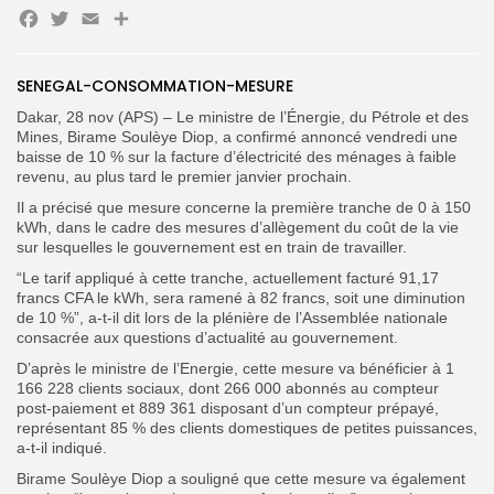
Facebook
Twitter
Email
Partager
Search
Search
for:
Button
SENEGAL-CONSOMMATION-MESURE
Dakar, 28 nov (APS) – Le ministre de l’Énergie, du Pétrole et des
FR
Mines, Birame Soulèye Diop, a confirmé annoncé vendredi une
baisse de 10 % sur la facture d’électricité des ménages à faible
revenu, au plus tard le premier janvier prochain.
Il a précisé que mesure concerne la première tranche de 0 à 150
kWh, dans le cadre des mesures d’allègement du coût de la vie
sur lesquelles le gouvernement est en train de travailler.
“Le tarif appliqué à cette tranche, actuellement facturé 91,17
francs CFA le kWh, sera ramené à 82 francs, soit une diminution
de 10 %”, a-t-il dit lors de la plénière de l’Assemblée nationale
consacrée aux questions d’actualité au gouvernement.
D’après le ministre de l’Energie, cette mesure va bénéficier à 1
166 228 clients sociaux, dont 266 000 abonnés au compteur
post-paiement et 889 361 disposant d’un compteur prépayé,
représentant 85 % des clients domestiques de petites puissances,
a-t-il indiqué.
Birame Soulèye Diop a souligné que cette mesure va également