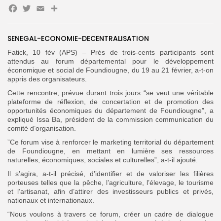
Facebook
Twitter
Email
Partager
Search
Search
for:
Button
SENEGAL-ECONOMIE-DECENTRALISATION
FR
Fatick, 10 fév (APS) – Près de trois-cents participants sont
attendus au forum départemental pour le développement
économique et social de Foundiougne, du 19 au 21 février, a-t-on
appris des organisateurs.
Cette rencontre, prévue durant trois jours “se veut une véritable
plateforme de réflexion, de concertation et de promotion des
opportunités économiques du département de Foundiougne”, a
expliqué Issa Ba, président de la commission communication du
comité d’organisation.
”Ce forum vise à renforcer le marketing territorial du département
de Foundiougne, en mettant en lumière ses ressources
naturelles, économiques, sociales et culturelles”, a-t-il ajouté.
Il s’agira, a-t-il précisé, d’identifier et de valoriser les filières
porteuses telles que la pêche, l’agriculture, l’élevage, le tourisme
et l’artisanat, afin d’attirer des investisseurs publics et privés,
nationaux et internationaux.
“Nous voulons à travers ce forum, créer un cadre de dialogue