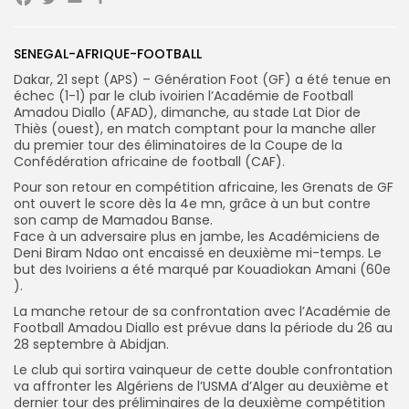
Facebook
Twitter
Email
Partager
Search
Search
for:
Button
SENEGAL-AFRIQUE-FOOTBALL
Dakar, 21 sept (APS) – Génération Foot (GF) a été tenue en
FR
échec (1-1) par le club ivoirien l’Académie de Football
Amadou Diallo (AFAD), dimanche, au stade Lat Dior de
Thiès (ouest), en match comptant pour la manche aller
du premier tour des éliminatoires de la Coupe de la
Confédération africaine de football (CAF).
Pour son retour en compétition africaine, les Grenats de GF
ont ouvert le score dès la 4e mn, grâce à un but contre
son camp de Mamadou Banse.
Face à un adversaire plus en jambe, les Académiciens de
Deni Biram Ndao ont encaissé en deuxième mi-temps. Le
but des Ivoiriens a été marqué par Kouadiokan Amani (60e
).
La manche retour de sa confrontation avec l’Académie de
Football Amadou Diallo est prévue dans la période du 26 au
28 septembre à Abidjan.
Le club qui sortira vainqueur de cette double confrontation
va affronter les Algériens de l’USMA d’Alger au deuxième et
dernier tour des préliminaires de la deuxième compétition