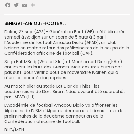
Facebook
Twitter
Email
Partager
Search
Search
for:
Button
SENEGAL-AFRIQUE-FOOTBALL
FR
Dakar, 27 sept(APS)- Génération Foot (GF) a été éliminée
samedi à Abidjan sur un score de 5 buts à 3 par l
l’Académie de football Amadou Diallo (AFAD), un club
ivoirien en match retour des préliminaires de la coupe de la
Confédération africaine de football (CAF).
Séga Fall MBodj (29 e et 31e ) et Mouhamed Dieng(58e )
ont inscrit les buts des Grenats. Mais ces trois buts n’ont
pas suffi pour venir à bout de l’adversaire ivoirien qui a
réussi à scorer à cinq reprises.
Au match aller au stade Lat Dior de Thiès , les
académiciens de Deni Biram Ndao avaient été accrochés
par l’AFAD (1-1).
L’Académie de football Amadou Diallo va affronter les
Algériens de l’USM d’Alger au deuxième et dernier tour des
préliminaires de la deuxième compétition de la
Confédération africaine de football.
BHC/MTN