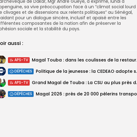
’archevêque de Dakar, Mgr André Guèye, a exprimé, lundi à
openguine, sa vive préoccupation face à un “climat social lourd
e clivages et de dissensions aux relents politiques” au Sénégal,
laidant pour un dialogue sincère, inclusif et apaisé entre les
ifférentes composantes de la nation afin de préserver la
ohésion sociale et la stabilité du pays.
oir aussi :
Magal Touba : 
APS-TV
Politique de la jeunesse :
DÉPÊCHES
Grand Magal de Tou
APS-TV
DÉPÊCHES