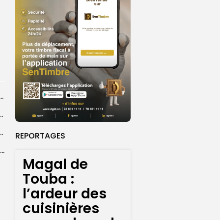
dans les coulisses de la restauration de la presse...
 la CEDEAO adopte son plan d’actions stratégiques...
ba : La CSU au plus près des pèlerins
REPORTAGES
Magal 2026 : près de 20 000 pèlerins transportés vers Touba en...
Magal de
Touba :
l’ardeur des
cuisinières