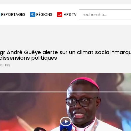
Search
REPORTAGES
RÉGIONS
APS TV
for:
gr André Guèye alerte sur un climat social “marqu
 dissensions politiques
 13H33