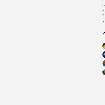
L
P
d
p
d
c
V