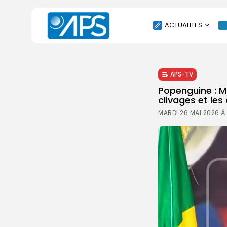
ACTUALITES
POLITIQUE
APS-TV
SOCIÉTÉ
Popenguine : M
ÉCONOMIE
clivages et les
CULTURE
MARDI 26 MAI 2026 À
SPORT
ENVIRONNEMENT
INTERNATIONAL
AGENDA
SANTE