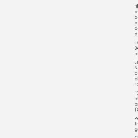
”
a
a
p
d
d
L
B
r
L
N
c
c
l
‘
r
p
(
P
t
g