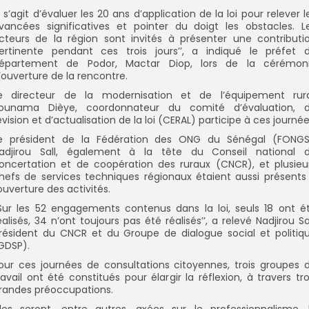
Il s’agit d’évaluer les 20 ans d’application de la loi pour relever l
vancées significatives et pointer du doigt les obstacles. L
cteurs de la région sont invités à présenter une contributi
ertinente pendant ces trois jours’’, a indiqué le préfet 
épartement de Podor, Mactar Diop, lors de la cérémon
’ouverture de la rencontre.
e directeur de la modernisation et de l’équipement rura
ounama Dièye, coordonnateur du comité d’évaluation, 
évision et d’actualisation de la loi (CERAL) participe à ces journée
e président de la Fédération des ONG du Sénégal (FONGS
adjirou Sall, également à la tête du Conseil national 
oncertation et de coopération des ruraux (CNCR), et plusieu
hefs de services techniques régionaux étaient aussi présents
’ouverture des activités.
’Sur les 52 engagements contenus dans la loi, seuls 18 ont é
éalisés, 34 n’ont toujours pas été réalisés’’, a relevé Nadjirou Sal
résident du CNCR et du Groupe de dialogue social et politiq
GDSP).
our ces journées de consultations citoyennes, trois groupes 
ravail ont été constitués pour élargir la réflexion, à travers tro
randes préoccupations.