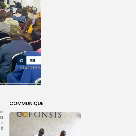
COMMUNIQUE
al
es
on
té