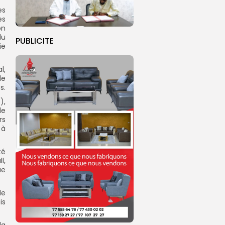
es
es
on
du
PUBLICITE
ie
l,
de
s.
),
de
rs
 à
té
l,
ue
de
is