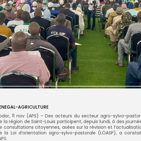
ENEGAL-AGRICULTURE
odor, 11 nov (APS) – Des acteurs du secteur agro-sylvo-pastor
e la région de Saint-Louis participent, depuis lundi, à des journé
e consultations citoyennes, axées sur la révision et l’actualisati
e la Loi d’orientation agro-sylvo-pastorale (LOASP), a consta
’APS.