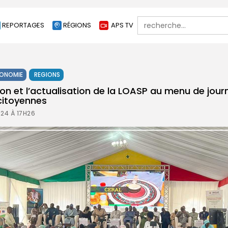
Search
REPORTAGES
RÉGIONS
APS TV
for:
ONOMIE
REGIONS
sion et l’actualisation de la LOASP au menu de jou
citoyennes
024 À 17H26