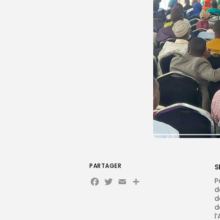
PARTAGER
S
Facebook
Twitter
Email
P
d
d
d
l