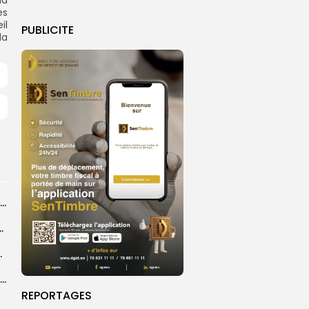
la
es
il
PUBLICITE
la
Grand Magal de Touba : la communauté layenne souligne une célébration qui...
a dévoile une feuille de route
e un événement porteur...
Près de 7 millions de pèlerins et 6 630 milliards de francs...
REPORTAGES