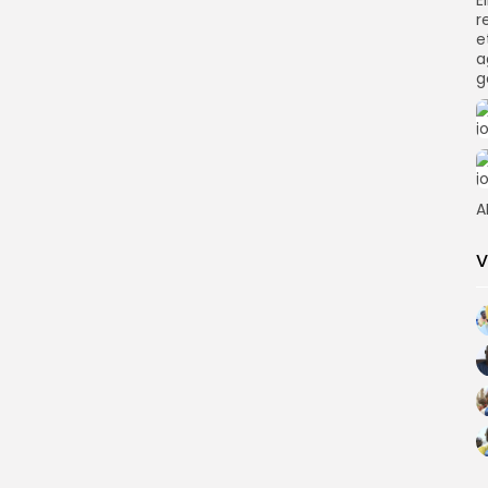
E
r
e
a
g
A
V