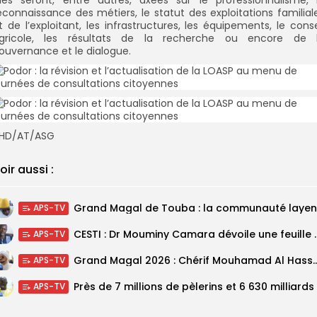
lles seront, entre autres, axées sur le professionnalisme, 
econnaissance des métiers, le statut des exploitations familial
t de l’exploitant, les infrastructures, les équipements, le conse
gricole, les résultats de la recherche ou encore de 
ouvernance et le dialogue.
HD/AT/ASG
oir aussi :
APS-TV
CESTI : Dr Mouminy Camar
APS-TV
Grand Magal 2026 : Chérif Mouhamad Al Hassani salu
APS-TV
APS-TV