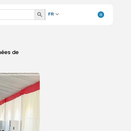
Search
FR
Button
rnées de