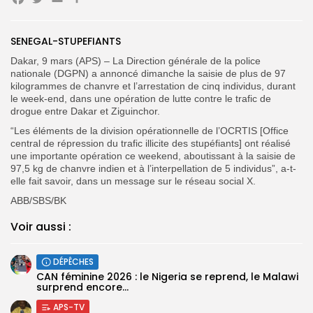
Facebook
Twitter
Email
Partager
Search
Search
for:
Button
SENEGAL-STUPEFIANTS
FR
Dakar, 9 mars (APS) – La Direction générale de la police
nationale (DGPN) a annoncé dimanche la saisie de plus de 97
kilogrammes de chanvre et l’arrestation de cinq individus, durant
le week-end, dans une opération de lutte contre le trafic de
drogue entre Dakar et Ziguinchor.
“Les éléments de la division opérationnelle de l’OCRTIS [Office
central de répression du trafic illicite des stupéfiants] ont réalisé
une importante opération ce weekend, aboutissant à la saisie de
97,5 kg de chanvre indien et à l’interpellation de 5 individus”, a-t-
elle fait savoir, dans un message sur le réseau social X.
ABB/SBS/BK
Voir aussi :
DÉPÊCHES
‎CAN féminine 2026 : le Nigeria se reprend, le Malawi
surprend encore...
APS-TV