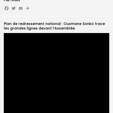
PARTAGER
Facebook
Twitter
Email
Partager
Search
Search
for:
Button
Plan de redressement national : Ousmane Sonko trace
FR
les grandes lignes devant l’Assemblée