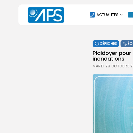
ACTUALITES
POLITIQUE
DÉPÊCHES
ÉC
SOCIÉTÉ
Plaidoyer pour 
ÉCONOMIE
inondations
CULTURE
MARDI 28 OCTOBRE 2
SPORT
ENVIRONNEMENT
INTERNATIONAL
AGENDA
SANTE