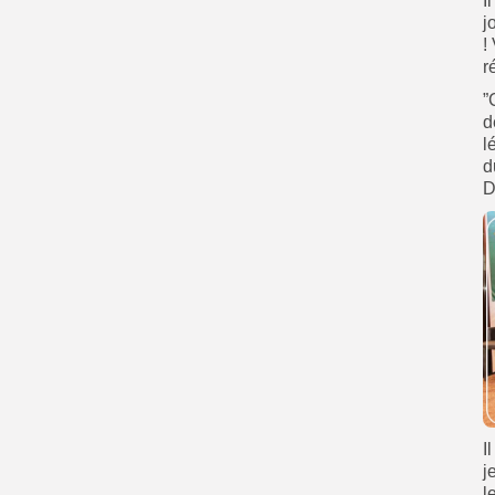
I
j
!
r
”
d
l
d
D
I
j
l