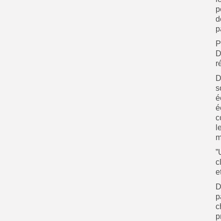
p
d
p
P
D
r
D
s
é
é
c
l
m
”
c
e
D
p
c
p