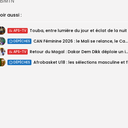
B/MTN
oir aussi :
Touba, entre lumière du jour et éclat de la nuit
APS-TV
‎CAN Féminine 2026 : le Mali se relance, le Cameroun domine le...
DÉPÊCHES
Retour du Magal : Dakar Dem Dikk déploie un important dispositif pour...
APS-TV
‎Afrobas
DÉPÊCHES