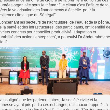
l présidait la cérémonie de clôture de la première édition de ces
ournées organisée sous le thème : ”Le climat c’est l’affaire de to
 Vers la valorisation des financements à échelle pour la
ésilience climatique du Sénégal”.
Concernant les secteurs de l’agriculture, de l’eau et de la pêche,
e la santé et des infrastructures, des participants, ont identifié d
évriers concrets pour concilier productivité, adaptation et
urabilité des actions entreprises”, a poursuivi Dr Abdourahmane
iouf.
l a souligné que les parlementaires, la société civile et la
eunesse ayant pris part à ces échanges, ont chacun rappelé, à
eur manière que le climat c’est l’affaire de tous. ”Ces journées, o