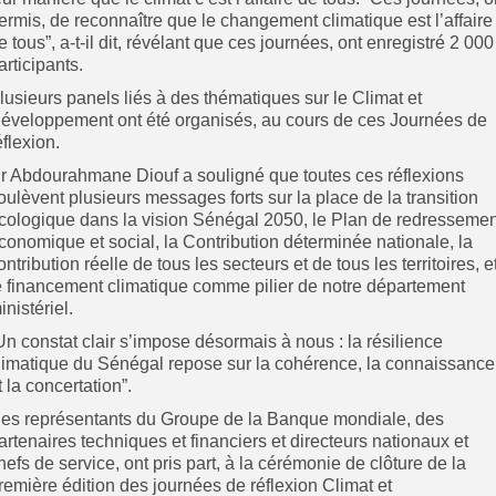
ermis, de reconnaître que le changement climatique est l’affaire
e tous”, a-t-il dit, révélant que ces journées, ont enregistré 2 000
articipants.
lusieurs panels liés à des thématiques sur le Climat et
éveloppement ont été organisés, au cours de ces Journées de
éflexion.
r Abdourahmane Diouf a souligné que toutes ces réflexions
oulèvent plusieurs messages forts sur la place de la transition
cologique dans la vision Sénégal 2050, le Plan de redressemen
conomique et social, la Contribution déterminée nationale, la
ontribution réelle de tous les secteurs et de tous les territoires, e
e financement climatique comme pilier de notre département
inistériel.
Un constat clair s’impose désormais à nous : la résilience
limatique du Sénégal repose sur la cohérence, la connaissance
t la concertation”.
es représentants du Groupe de la Banque mondiale, des
artenaires techniques et financiers et directeurs nationaux et
hefs de service, ont pris part, à la cérémonie de clôture de la
remière édition des journées de réflexion Climat et