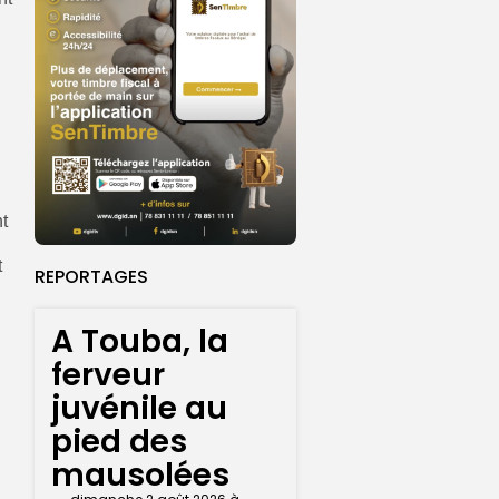
t
t
REPORTAGES
A Touba, la
ferveur
juvénile au
pied des
mausolées