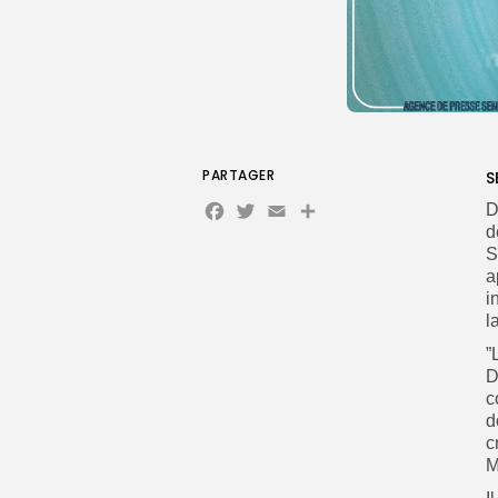
PARTAGER
S
Facebook
Twitter
Email
Partager
D
d
S
a
i
l
”
D
c
d
c
M