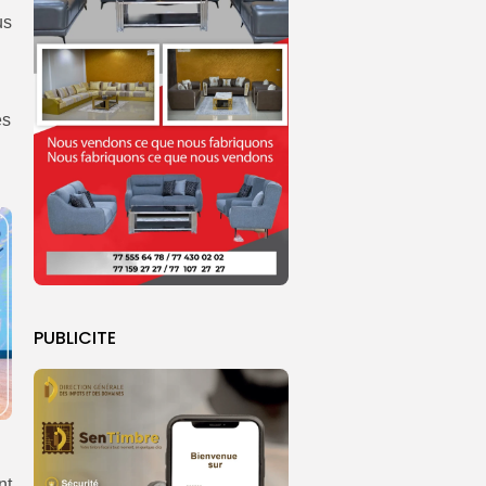
us
es
PUBLICITE
nt