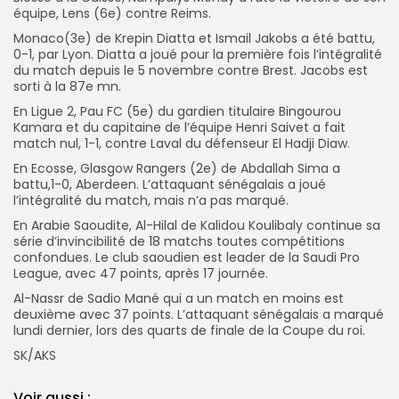
équipe, Lens (6e) contre Reims.
Monaco(3e) de Krepin Diatta et Ismail Jakobs a été battu,
0-1, par Lyon. Diatta a joué pour la première fois l’intégralité
du match depuis le 5 novembre contre Brest. Jacobs est
sorti à la 87e mn.
En Ligue 2, Pau FC (5e) du gardien titulaire Bingourou
Kamara et du capitaine de l’équipe Henri Saivet a fait
match nul, 1-1, contre Laval du défenseur El Hadji Diaw.
En Ecosse, Glasgow Rangers (2e) de Abdallah Sima a
battu,1-0, Aberdeen. L’attaquant sénégalais a joué
l’intégralité du match, mais n’a pas marqué.
En Arabie Saoudite, Al-Hilal de Kalidou Koulibaly continue sa
série d’invincibilité de 18 matchs toutes compétitions
confondues. Le club saoudien est leader de la Saudi Pro
League, avec 47 points, après 17 journée.
Al-Nassr de Sadio Mané qui a un match en moins est
deuxième avec 37 points. L’attaquant sénégalais a marqué
lundi dernier, lors des quarts de finale de la Coupe du roi.
SK/AKS
Voir aussi :