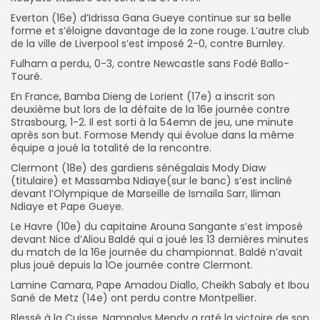
Everton (16e) d’Idrissa Gana Gueye continue sur sa belle
forme et s’éloigne davantage de la zone rouge. L’autre club
de la ville de Liverpool s’est imposé 2-0, contre Burnley.
Fulham a perdu, 0-3, contre Newcastle sans Fodé Ballo-
Touré.
En France, Bamba Dieng de Lorient (17e) a inscrit son
deuxième but lors de la défaite de la 16e journée contre
Strasbourg, 1-2. Il est sorti à la 54emn de jeu, une minute
après son but. Formose Mendy qui évolue dans la même
équipe a joué la totalité de la rencontre.
Clermont (18e) des gardiens sénégalais Mody Diaw
(titulaire) et Massamba Ndiaye(sur le banc) s’est incliné
devant l’Olympique de Marseille de Ismaila Sarr, Iliman
Ndiaye et Pape Gueye.
Le Havre (10e) du capitaine Arouna Sangante s’est imposé
devant Nice d’Aliou Baldé qui a joué les 13 dernières minutes
du match de la 16e journée du championnat. Baldé n’avait
plus joué depuis la 1Oe journée contre Clermont.
Lamine Camara, Pape Amadou Diallo, Cheikh Sabaly et Ibou
Sané de Metz (14e) ont perdu contre Montpellier.
Blessé à la Cuisse, Nampalys Mendy a raté la victoire de son