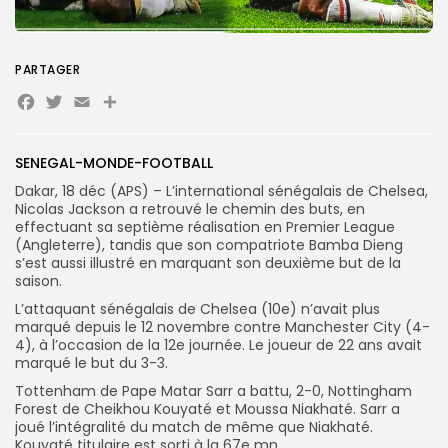
PARTAGER
Search
Search
for:
Facebook
Twitter
Email
Partager
Button
FR
SENEGAL-MONDE-FOOTBALL
Dakar, 18 déc (APS) – L’international sénégalais de Chelsea,
Nicolas Jackson a retrouvé le chemin des buts, en
effectuant sa septième réalisation en Premier League
(Angleterre), tandis que son compatriote Bamba Dieng
s’est aussi illustré en marquant son deuxième but de la
saison.
L’attaquant sénégalais de Chelsea (10e) n’avait plus
marqué depuis le 12 novembre contre Manchester City (4-
4), à l’occasion de la 12e journée. Le joueur de 22 ans avait
marqué le but du 3-3.
Tottenham de Pape Matar Sarr a battu, 2-0, Nottingham
Forest de Cheikhou Kouyaté et Moussa Niakhaté. Sarr a
joué l’intégralité du match de même que Niakhaté.
Kouyaté titulaire est sorti à la 67e mn.