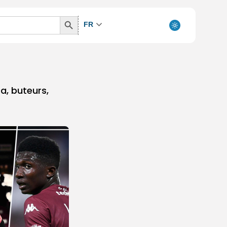
Search
FR
Button
a, buteurs,