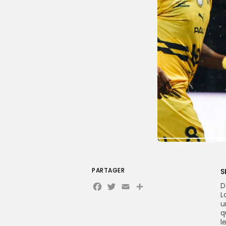
PARTAGER
S
Facebook
Twitter
Email
D
L
u
q
l