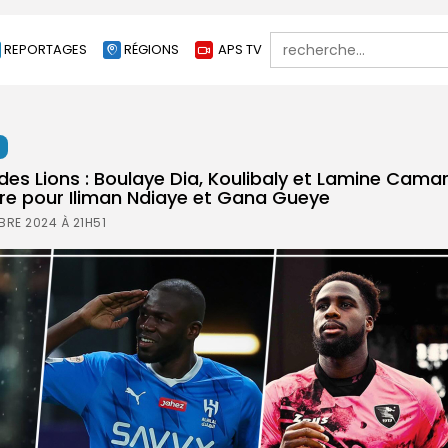
Search
REPORTAGES
RÉGIONS
APS TV
for:
t
es Lions : Boulaye Dia, Koulibaly et Lamine Camar
ire pour Iliman Ndiaye et Gana Gueye
RE 2024 À 21H51