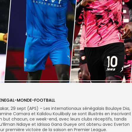
ENEGAL-MONDE-FOOTBALL
akar, 29 sept (APS) – Les internationaux sénégalais Boulaye Dia,
amine Camara et Kalidou Koulibaly se sont illustrés en inscrivant
n but chacun, ce week-end, avec leurs clubs réceptifs, tandis
u’Iliman Ndiaye et Idrissa Gana Gueye ont obtenu avec Everton
eur première victoire de la saison en Premier League.