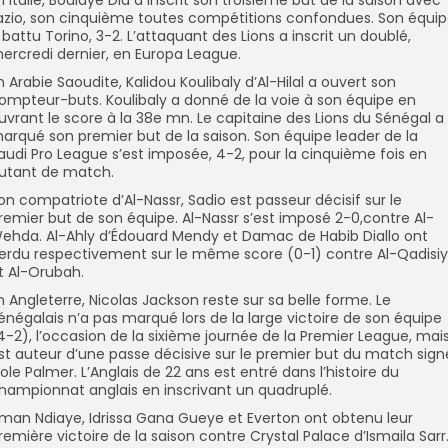
n Italie, Boulaye Dia a inscrit son troisième but de la saison avec
azio, son cinquième toutes compétitions confondues. Son équi
 battu Torino, 3-2. L’attaquant des Lions a inscrit un doublé,
ercredi dernier, en Europa League.
n Arabie Saoudite, Kalidou Koulibaly d’Al-Hilal a ouvert son
ompteur-buts. Koulibaly a donné de la voie à son équipe en
uvrant le score à la 38e mn. Le capitaine des Lions du Sénégal a
arqué son premier but de la saison. Son équipe leader de la
audi Pro League s’est imposée, 4-2, pour la cinquième fois en
utant de match.
on compatriote d’Al-Nassr, Sadio est passeur décisif sur le
remier but de son équipe. Al-Nassr s’est imposé 2-0,contre Al-
ehda. Al-Ahly d’Édouard Mendy et Damac de Habib Diallo ont
erdu respectivement sur le même score (0-1) contre Al-Qadisi
t Al-Orubah.
n Angleterre, Nicolas Jackson reste sur sa belle forme. Le
énégalais n’a pas marqué lors de la large victoire de son équipe
4-2), l’occasion de la sixième journée de la Premier League, mai
st auteur d’une passe décisive sur le premier but du match sign
ole Palmer. L’Anglais de 22 ans est entré dans l’histoire du
hampionnat anglais en inscrivant un quadruplé.
liman Ndiaye, Idrissa Gana Gueye et Everton ont obtenu leur
remière victoire de la saison contre Crystal Palace d’Ismaila Sarr