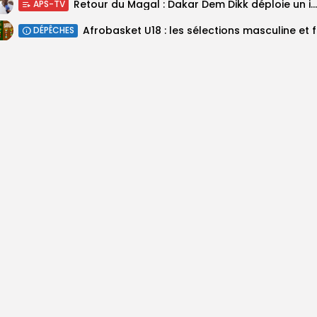
Retour du Magal : Dakar Dem Dikk déploie un important dispositif pour...
APS-TV
‎Afrobas
DÉPÊCHES