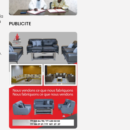
la
a
PUBLICITE
.
.