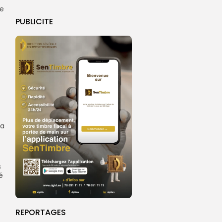
pe
PUBLICITE
ya
s
é
REPORTAGES
.