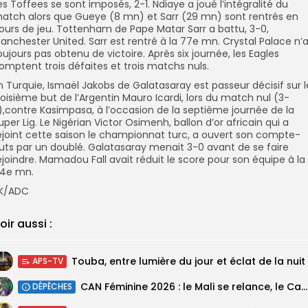
es Toffees se sont imposés, 2-1. Ndiaye a joué l’intégralité du
atch alors que Gueye (8 mn) et Sarr (29 mn) sont rentrés en
ours de jeu. Tottenham de Pape Matar Sarr a battu, 3-0,
anchester United. Sarr est rentré à la 77e mn. Crystal Palace n’
oujours pas obtenu de victoire. Après six journée, les Eagles
omptent trois défaites et trois matchs nuls.
n Turquie, Ismaël Jakobs de Galatasaray est passeur décisif sur l
roisième but de l’Argentin Mauro Icardi, lors du match nul (3-
),contre Kasimpasa, à l’occasion de la septième journée de la
uper Lig. Le Nigérian Victor Osimenh, ballon d’or africain qui a
ejoint cette saison le championnat turc, a ouvert son compte-
uts par un doublé. Galatasaray menait 3-0 avant de se faire
ejoindre. Mamadou Fall avait réduit le score pour son équipe à la
4e mn.
K/ADC
oir aussi :
Touba, entre lumière du jour et éclat de la nuit
APS-TV
‎CAN Féminine 2026 : le Mali se relance, le Cameroun domine le...
DÉPÊCHES