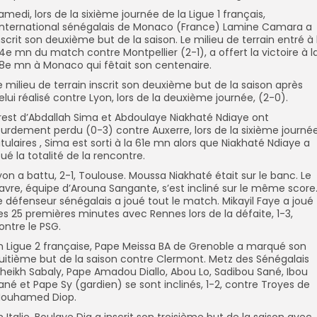
amedi, lors de la sixième journée de la Ligue 1 français,
’international sénégalais de Monaco (France) Lamine Camara a
nscrit son deuxième but de la saison. Le milieu de terrain entré à 
4e mn du match contre Montpellier (2-1), a offert la victoire à l
8e mn à Monaco qui fêtait son centenaire.
e milieu de terrain inscrit son deuxième but de la saison après
elui réalisé contre Lyon, lors de la deuxième journée, (2-0).
rest d’Abdallah Sima et Abdoulaye Niakhaté Ndiaye ont
ourdement perdu (0-3) contre Auxerre, lors de la sixième journée
itulaires , Sima est sorti à la 61e mn alors que Niakhaté Ndiaye a
oué la totalité de la rencontre.
yon a battu, 2-1, Toulouse. Moussa Niakhaté était sur le banc. Le
avre, équipe d’Arouna Sangante, s’est incliné sur le même score
e défenseur sénégalais a joué tout le match. Mikayil Faye a joué
es 25 premières minutes avec Rennes lors de la défaite, 1-3,
ontre le PSG.
n Ligue 2 française, Pape Meissa BA de Grenoble a marqué son
uitième but de la saison contre Clermont. Metz des Sénégalais
heikh Sabaly, Pape Amadou Diallo, Abou Lo, Sadibou Sané, Ibou
ané et Pape Sy (gardien) se sont inclinés, 1-2, contre Troyes de
ouhamed Diop.