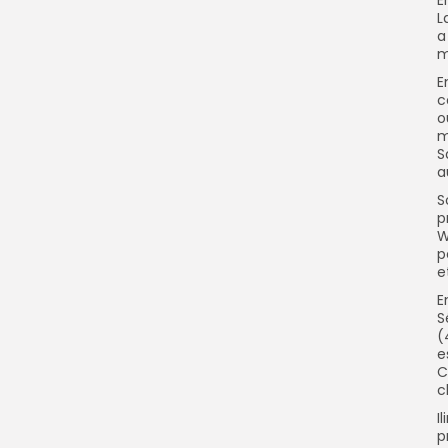
E
L
a
m
E
c
o
m
S
a
S
p
W
p
e
E
S
(
e
C
c
I
p