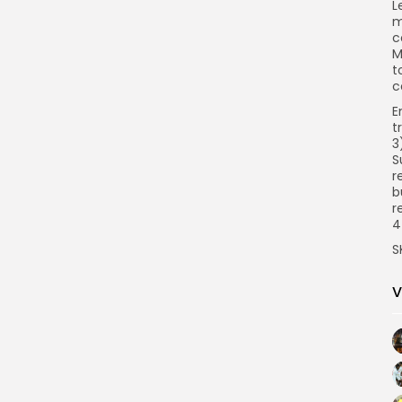
L
m
c
M
t
c
E
t
3
S
r
b
r
4
S
V