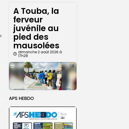
A Touba, la
ferveur
a
juvénile au
pied des
e
mausolées
dimanche 2 août 2026 à
17h28
APS HEBDO