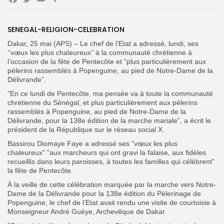
Facebook
Twitter
Email
Search
Search
SENEGAL-RELIGION-CELEBRATION
for:
Button
Dakar, 25 mai (APS) – Le chef de l’Etat a adressé, lundi, ses
FR
‘’vœux les plus chaleureux’’ à la communauté chrétienne à
l’occasion de la fête de Pentecôte et ”plus particulièrement aux
pèlerins rassemblés à Popenguine, au pied de Notre-Dame de la
Délivrande”.
”En ce lundi de Pentecôte, ma pensée va à toute la communauté
chrétienne du Sénégal, et plus particulièrement aux pèlerins
rassemblés à Popenguine, au pied de Notre-Dame de la
Délivrande, pour la 138e édition de la marche mariale”, a écrit le
président de la République sur le réseau social X.
Bassirou Diomaye Faye a adressé ses ”vœux les plus
chaleureux” ”aux marcheurs qui ont gravi la falaise, aux fidèles
recueillis dans leurs paroisses, à toutes les familles qui célèbrent”
la fête de Pentecôte.
À la veille de cette célébration marquée par la marche vers Notre-
Dame de la Délivrande pour la 138e édition du Pèlerinage de
Popenguine, le chef de l’Etat avait rendu une visite de courtoisie à
Monseigneur André Guèye, Archevêque de Dakar.