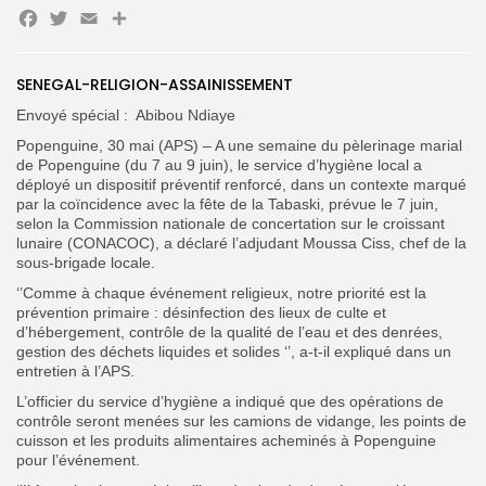
Facebook
Twitter
Email
Partager
SENEGAL-RELIGION-ASSAINISSEMENT
Search
Search
for:
Button
Envoyé spécial : Abibou Ndiaye
Popenguine, 30 mai (APS)
– A une semaine du pèlerinage marial
FR
de Popenguine (du 7 au 9 juin), le service d’hygiène local a
déployé un dispositif préventif renforcé, dans un contexte marqué
par la coïncidence avec la fête de la Tabaski, prévue le 7 juin,
selon la Commission nationale de concertation sur le croissant
lunaire (CONACOC), a déclaré l’adjudant Moussa Ciss, chef de la
sous-brigade locale.
‘’Comme à chaque événement religieux, notre priorité est la
prévention primaire : désinfection des lieux de culte et
d’hébergement, contrôle de la qualité de l’eau et des denrées,
gestion des déchets liquides et solides ‘’, a-t-il expliqué dans un
entretien à l’APS.
L’officier du service d’hygiène a indiqué que des opérations de
contrôle seront menées sur les camions de vidange, les points de
cuisson et les produits alimentaires acheminés à Popenguine
pour l’événement.