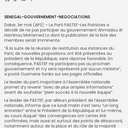
Facebook
Twitter
Email
Partager
Search
Search
for:
Button
SENEGAL-GOUVERNEMENT-NEGOCIATIONS
Dakar, 1er mai (APS) – Le Parti PASTEF-Les Patriotes a
FR
décidé de ne pas participer au gouvernement Ahmadou Al
Haminou Mohamed Lo dont la publication de la liste des
membres serait imminente.
“À la suite de la réunion de restitution aux instances du
Parti, de nouvelles propositions ont été présentées au
président de la République, sans réponse favorable. En
conséquence, PASTEF ne participera pas au prochain
gouvernement et n’y sera représenté par aucun ministre”,
a posté Ousmane Sonko sur ses pages officielles.
Le leader du parti majoritaire à l’Assemblée nationale
promet d’y revenir “avec de plus amples informations”
avant de souhaiter “plein succès à la nouvelle équipe”.
Le leader de PASTEF, par ailleurs président de l’Assemblée
nationale, informe que ce lundi matin s’est tenu “un long
entretien” entre le Président de la République et lui-même,
au cours duquel “des convergences ont certes été
confirmées, mais aussi et surtout des points de désaccord,
notamment autour de la place et du rôle de la majorité