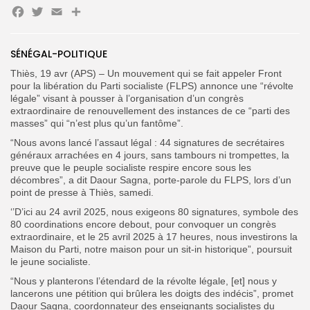
Facebook
Twitter
Email
Partager
Search
Search
for:
Button
SÉNÉGAL-POLITIQUE
Thiès, 19 avr (APS) – Un mouvement qui se fait appeler Front
FR
pour la libération du Parti socialiste (FLPS) annonce une “révolte
légale” visant à pousser à l’organisation d’un congrès
extraordinaire de renouvellement des instances de ce “parti des
masses” qui “n’est plus qu’un fantôme”.
“Nous avons lancé l’assaut légal : 44 signatures de secrétaires
généraux arrachées en 4 jours, sans tambours ni trompettes, la
preuve que le peuple socialiste respire encore sous les
décombres”, a dit Daour Sagna, porte-parole du FLPS, lors d’un
point de presse à Thiès, samedi.
‘’D’ici au 24 avril 2025, nous exigeons 80 signatures, symbole des
80 coordinations encore debout, pour convoquer un congrès
extraordinaire, et le 25 avril 2025 à 17 heures, nous investirons la
Maison du Parti, notre maison pour un sit-in historique”, poursuit
le jeune socialiste.
“Nous y planterons l’étendard de la révolte légale, [et] nous y
lancerons une pétition qui brûlera les doigts des indécis”, promet
Daour Sagna, coordonnateur des enseignants socialistes du