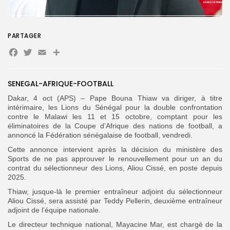
Search
Search
for:
Button
PARTAGER
Facebook
Twitter
Email
Partager
FR
SENEGAL-AFRIQUE-FOOTBALL
Dakar, 4 oct (APS) – Pape Bouna Thiaw va diriger, à titre
intérimaire, les Lions du Sénégal pour la double confrontation
contre le Malawi les 11 et 15 octobre, comptant pour les
éliminatoires de la Coupe d’Afrique des nations de football, a
annoncé la Fédération sénégalaise de football, vendredi.
Cette annonce intervient après la décision du ministère des
Sports de ne pas approuver le renouvellement pour un an du
contrat du sélectionneur des Lions, Aliou Cissé, en poste depuis
2025.
Thiaw, jusque-là le premier entraîneur adjoint du sélectionneur
Aliou Cissé, s
era assisté par Teddy Pellerin, deuxième entraîneur
adjoint de l’équipe nationale.
Le directeur technique national, Mayacine Mar, est chargé de la