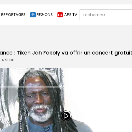
Search
REPORTAGES
RÉGIONS
APS TV
for:
ce : Tiken Jah Fakoly va offrir un concert gratuit 
5 À 9H30