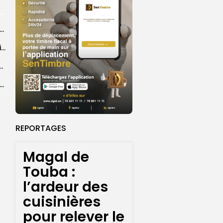
26 : Dakar Dem Dikk mobilise 939 rotations et transporte près...
Grand Magal : 289 arrestations lors d’opérations préventives de sécurisation
 seize Lioncelles retenues pour l’étape finale de...
agal de Touba : une centaine de gendarmes mobilisés sur les...
REPORTAGES
Magal de
Touba :
l’ardeur des
cuisinières
pour relever le