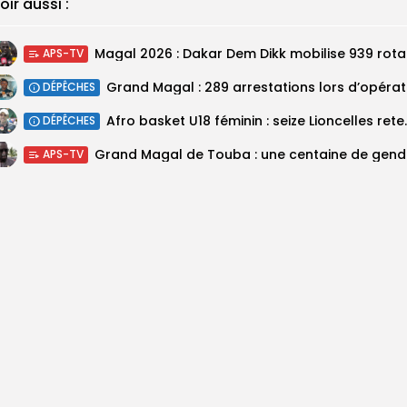
oir aussi :
Magal 20
APS-TV
DÉPÊCHES
‎Afro basket U18 féminin :
DÉPÊCHES
Grand M
APS-TV