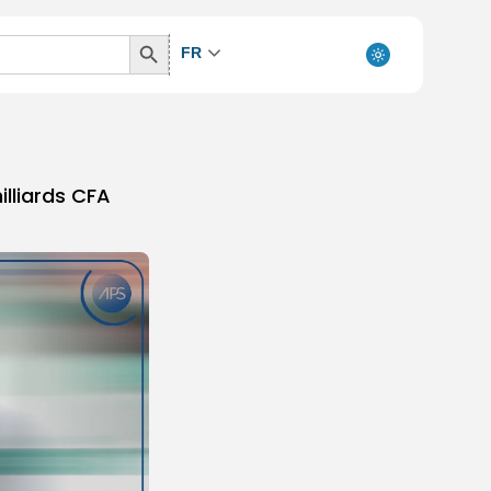
Search
FR
Button
illiards CFA