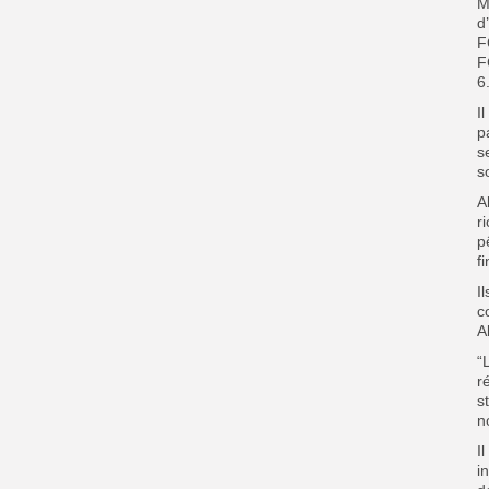
M
d
F
F
6
I
p
s
s
A
r
p
f
I
c
A
“
r
s
n
I
i