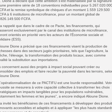
. Dione a déclaré que cette ambition s’est matérialisée par la signature
’une première série de 18 conventions individuelles pour 5.267.020.00
CFA et la remise symbolique de chèques d’un montant 1.559 129.500
CFA à 6 institutions de microfinance, pour un montant global de
.826.149.500 FCFA.
l a rappelé que dans le cadre de ce Pacte, les financements, qui
asseront exclusivement par le canal des institutions de microfinance,
eront orientés en priorité vers les acteurs de l’Économie sociale et
olidaire (ESS).
lioune Dione a précisé que ces financements visent la production de
ichesses dans des secteurs jugés prioritaires, tels que l’agriculture, la
êche, l’élevage, la transformation des produits locaux, avec comme
inalité la substitution aux importations.
ls concernent aussi des projets à impact social pouvant créer ou
onsolider des emplois et faire reculer la pauvreté dans les terroirs, selo
lioune Dione.
L’opérationnalisation de ce PACTIFU est une lourde responsabilité. Votr
éussite se mesurera à votre capacité collective à transformer les choix
tratégiques en impacts tangibles pour les populations vulnérables,
otamment les femmes et les jeunes”, a encore indiqué Alioune Dione.
l a invité les bénéficiaires de ces financements à développer des produi
nnovants accessibles et adaptés et à appliquer “les plus hauts standard