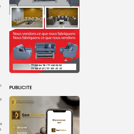
0
n
PUBLICITE
e
ts
s