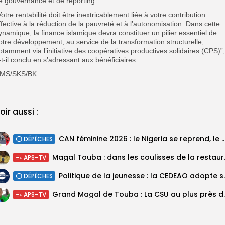
e gouvernance et de reporting”.
Votre rentabilité doit être inextricablement liée à votre contribution
ffective à la réduction de la pauvreté et à l’autonomisation. Dans cette
ynamique, la finance islamique devra constituer un pilier essentiel de
otre développement, au service de la transformation structurelle,
otamment via l’initiative des coopératives productives solidaires (CPS)”,
-t-il conclu en s’adressant aux bénéficiaires.
MS/SKS/BK
oir aussi :
‎CAN féminine 2026 : le Nigeria se reprend, le Malawi su
DÉPÊCHES
Magal Touba : 
APS-TV
Politique de la jeunesse :
DÉPÊCHES
Grand Magal de Tou
APS-TV