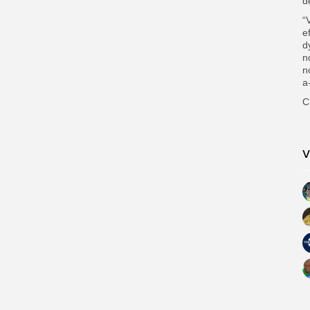
d
“
e
d
n
n
a
C
V