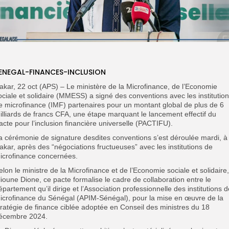
ENEGAL-FINANCES-INCLUSION
akar, 22 oct (APS) – Le ministère de la Microfinance, de l’Economie
ociale et solidaire (MMESS) a signé des conventions avec les institutio
e microfinance (IMF) partenaires pour un montant global de plus de 6
illiards de francs CFA, une étape marquant le lancement effectif du
acte pour l’inclusion financière universelle (PACTIFU).
a cérémonie de signature desdites conventions s’est déroulée mardi, à
akar, après des “négociations fructueuses” avec les institutions de
icrofinance concernées.
elon le ministre de la Microfinance et de l’Economie sociale et solidaire,
lioune Dione, ce pacte formalise le cadre de collaboration entre le
épartement qu’il dirige et l’Association professionnelle des institutions d
icrofinance du Sénégal (APIM-Sénégal), pour la mise en œuvre de la
tratégie de finance ciblée adoptée en Conseil des ministres du 18
écembre 2024.