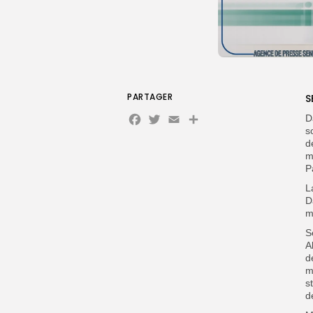
PARTAGER
S
Facebook
Twitter
Email
D
s
d
m
P
L
D
m
S
A
d
m
s
d