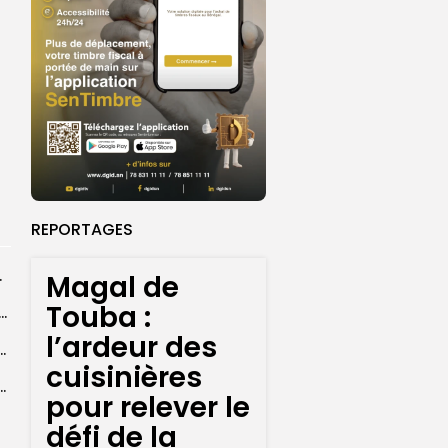
REPORTAGES
rprend encore...
Magal de
Touba :
dans les coulisses de la restauration de la presse...
l’ardeur des
 la CEDEAO adopte son plan d’actions stratégiques...
cuisinières
ba : La CSU au plus près des pèlerins
pour relever le
défi de la