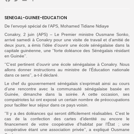
Facebook
Twitter
Email
Partager
SENEGAL-GUINEE-EDUCATION
De l’envoyé spécial de l’APS, Mohamed Tidiane Ndiaye
Search
Search
for:
Button
Conakry, 2 juin (APS) – Le Premier ministre Ousmane Sonko,
arrivé samedi à Conakry pour une visite de travail et d’amitié de
FR
deux jours, a émis l’idée d’ouvrir une école sénégalaise dans la
capitale guinéenne, une ‘’forte doléance des Sénégalais résidant
en Guinée’’.
‘’C’est pertinent d’ouvrir une école sénégalaise à Conakry. Nous
allons donner instructions au ministre de l’Éducation nationale
dans ce sens’’, a-t-il déclaré.
Le chef du gouvernement sénégalais s’exprimait ainsi au cours
d’une rencontre avec la communauté sénégalaise basée en
Guinée, dimanche dans la soirée. A cette occasion, ses
compatriotes lui ont exposé un certain nombre de préoccupations
pour faciliter leur séjour dans ce pays voisin.
‘’Il y a des doléances qui seront difficilement réalisables. C’est le
cas de la confection des cartes d’identité ou encore le
financement de votre coopérative d’habitat par l’État ; une
coopérative étant une association privée’’, a expliqué Ousmane