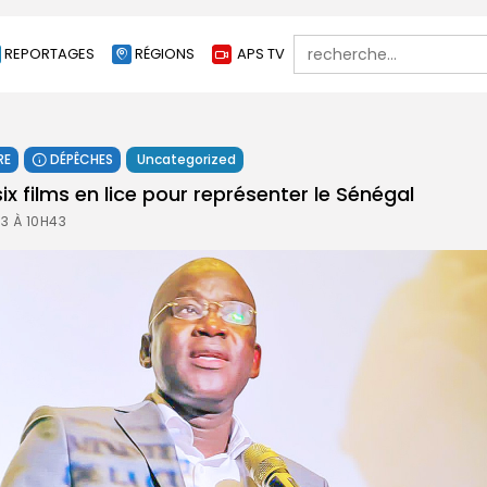
Search
REPORTAGES
RÉGIONS
APS TV
for:
RE
DÉPÊCHES
Uncategorized
ix films en lice pour représenter le Sénégal
3 À 10H43