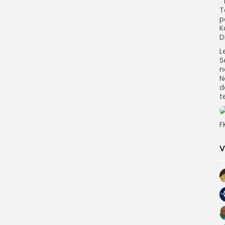
‘
T
p
K
D
L
S
n
N
d
t
F
V