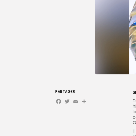
PARTAGER
S
Facebook
Twitter
Email
Partager
D
h
l
c
O
I