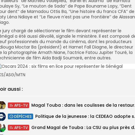
’Tirailleurs’’ de Mathieu Vadepied, ‘’Banel et Adama’’ de Ramata
oulaye Sy, ‘’Le mouton de Sada’’ de Pape Bouname Lopy, ‘’Dent
our dent’’ de Mamadou Ottis Ba, ‘’Une histoire du francs CFA’’ de
aty Léna Ndiaye et ‘’Le fleuve n’est pas une frontière’’ de Alassa
iago.
e jury chargé de sélectionner le film devant représenter le
énégal a été aussi dévoilé, signale le ministère. Il est composé d
euf professionnels du monde du cinéma, dont les producteurs
diouga Moctar Ba (président) et Hamet Fall Diagne, le directeur
e la photographie Amath Niane, l’actrice Fatou Jupiter Touré, la
echnicienne de film Aïda Badji Soumaré, entre autres.
KS/ASG/MTN
oir aussi :
Magal Touba : 
APS-TV
Politique de la jeunesse :
DÉPÊCHES
Grand Magal de Tou
APS-TV