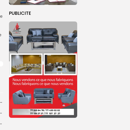
PUBLICITE
ne
e
dans les coulisses de la restauration de la presse...
 la CEDEAO adopte son plan d’actions stratégiques...
ba : La CSU au plus près des pèlerins