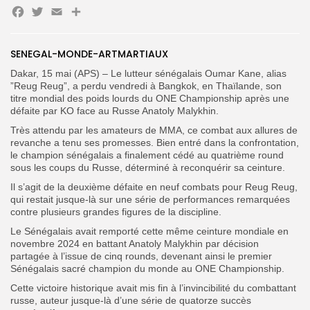
Facebook
Twitter
Email
Partager
Search
Search
for:
Button
SENEGAL-MONDE-ARTMARTIAUX
Dakar, 15 mai (APS) – Le lutteur sénégalais Oumar Kane, alias
FR
”Reug Reug”, a perdu vendredi à Bangkok, en Thaïlande, son
titre mondial des poids lourds du ONE Championship après une
défaite par KO face au Russe Anatoly Malykhin.‎
Très attendu par les amateurs de MMA, ce combat aux allures de
revanche a tenu ses promesses. Bien entré dans la confrontation,
le champion sénégalais a finalement cédé au quatrième round
sous les coups du Russe, déterminé à reconquérir sa ceinture.
Il s’agit de la deuxième défaite en neuf combats pour Reug Reug,
qui restait jusque-là sur une série de performances remarquées
contre plusieurs grandes figures de la discipline.
‎Le Sénégalais avait remporté cette même ceinture mondiale en
novembre 2024 en battant Anatoly Malykhin par décision
partagée à l’issue de cinq rounds, devenant ainsi le premier
Sénégalais sacré champion du monde au ONE Championship.
Cette victoire historique avait mis fin à l’invincibilité du combattant
russe, auteur jusque-là d’une série de quatorze succès