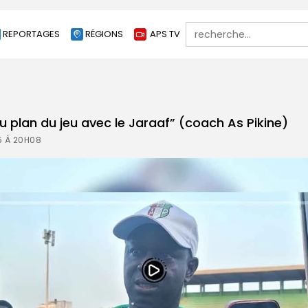
Search
REPORTAGES
RÉGIONS
APS TV
for:
au plan du jeu avec le Jaraaf” (coach As Pikine)
5 À 20H08