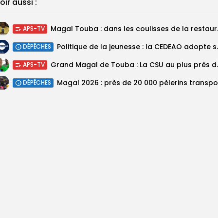
oir aussi :
Magal Touba : 
APS-TV
Politique de la jeunesse :
DÉPÊCHES
Grand Magal de Tou
APS-TV
DÉPÊCHES