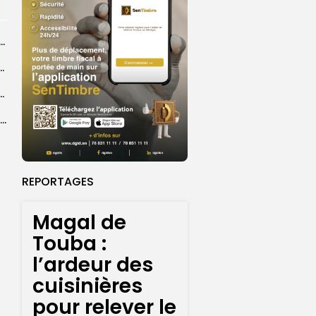
dans les coulisses de la restauration de la presse...
 la CEDEAO adopte son plan d’actions stratégiques...
ba : La CSU au plus près des pèlerins
Magal 2026 : près de 20 000 pèlerins transportés vers Touba en...
REPORTAGES
Magal de
Touba :
l’ardeur des
cuisinières
pour relever le