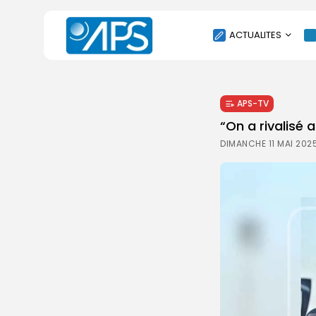
ACTUALITES
POLITIQUE
APS-TV
SOCIÉTÉ
“On a rivalisé 
ÉCONOMIE
DIMANCHE 11 MAI 202
CULTURE
SPORT
ENVIRONNEMENT
INTERNATIONAL
AGENDA
SANTE