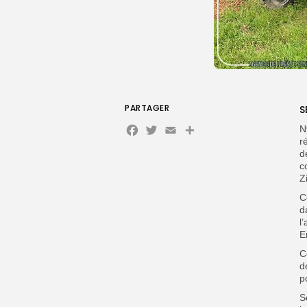
PARTAGER
S
Facebook
Twitter
Email
Partager
N
r
d
c
Z
C
d
l
E
C
d
p
S