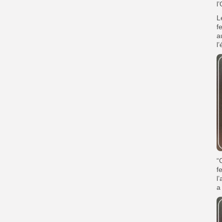
l
L
f
a
l
“
f
l
a