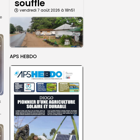
souffle
vendredi 7 août 2026 à 18h51
re
APS HEBDO
x
,