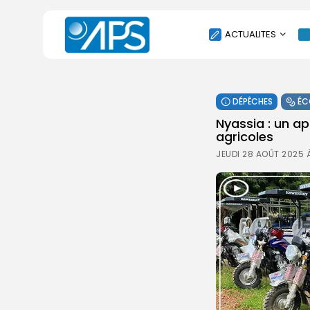
ACTUALITES
POLITIQUE
DÉPÊCHES
ÉC
SOCIÉTÉ
Nyassia : un a
ÉCONOMIE
agricoles
CULTURE
JEUDI 28 AOÛT 2025 À
SPORT
ENVIRONNEMENT
INTERNATIONAL
AGENDA
SANTE