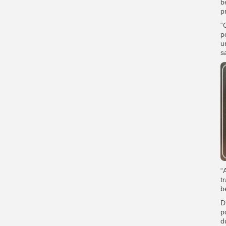
b
p
“
p
u
s
“
t
b
D
p
d