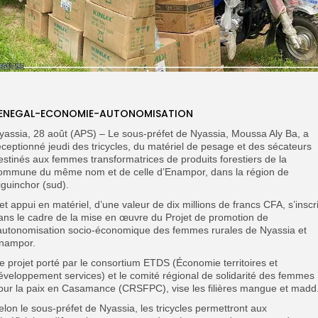
ENEGAL-ECONOMIE-AUTONOMISATION
yassia, 28 août (APS) – Le sous-préfet de Nyassia, Moussa Aly Ba, a
éceptionné jeudi des tricycles, du matériel de pesage et des sécateurs
estinés aux femmes transformatrices de produits forestiers de la
ommune du même nom et de celle d’Enampor, dans la région de
iguinchor (sud).
et appui en matériel, d’une valeur de dix millions de francs CFA, s’inscri
ans le cadre de la mise en œuvre du Projet de promotion de
’autonomisation socio-économique des femmes rurales de Nyassia et
nampor.
e projet porté par le consortium ETDS (Économie territoires et
éveloppement services) et le comité régional de solidarité des femmes
our la paix en Casamance (CRSFPC), vise les filières mangue et madd
elon le sous-préfet de Nyassia, les tricycles permettront aux