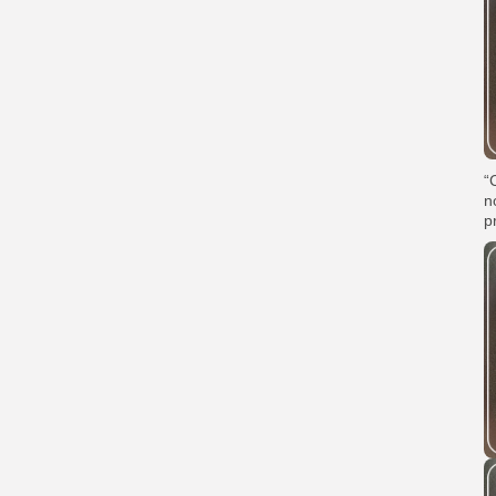
“
n
p