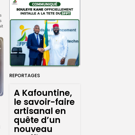
s
s
it
REPORTAGES
A Kafountine,
le savoir-faire
artisanal en
quête d’un
nouveau
t