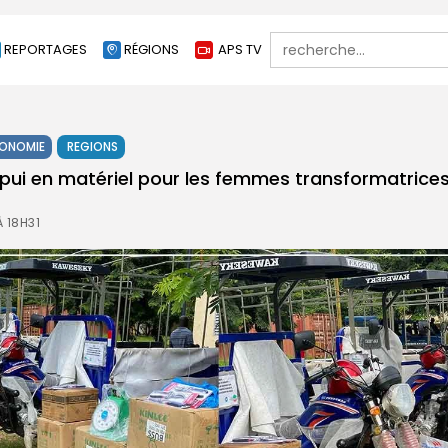
Search
REPORTAGES
RÉGIONS
APS TV
for:
ONOMIE
REGIONS
ppui en matériel pour les femmes transformatrices
 18H31