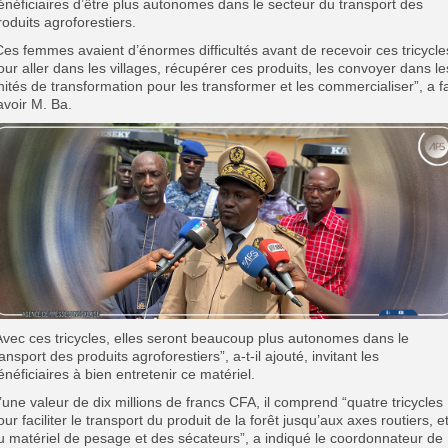
énéficiaires d’être plus autonomes dans le secteur du transport des
roduits agroforestiers.
Ces femmes avaient d’énormes difficultés avant de recevoir ces tricycle
our aller dans les villages, récupérer ces produits, les convoyer dans le
nités de transformation pour les transformer et les commercialiser”, a fa
avoir M. Ba.
Avec ces tricycles, elles seront beaucoup plus autonomes dans le
ransport des produits agroforestiers”, a-t-il ajouté, invitant les
énéficiaires à bien entretenir ce matériel.
’une valeur de dix millions de francs CFA, il comprend “quatre tricycles
our faciliter le transport du produit de la forêt jusqu’aux axes routiers, e
u matériel de pesage et des sécateurs”, a indiqué le coordonnateur de