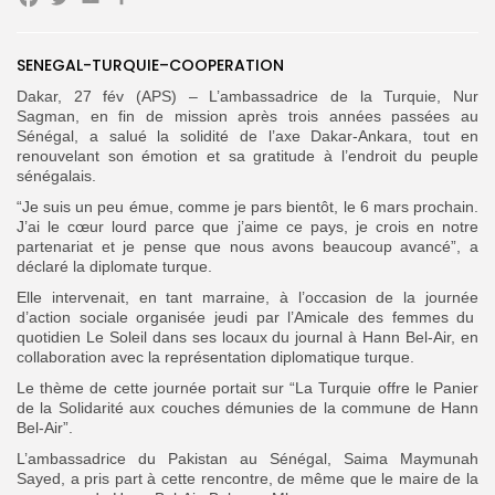
Facebook
Twitter
Email
Partager
SENEGAL-TURQUIE–COOPERATION
Search
Search
for:
Dakar, 27 fév (APS) – L’ambassadrice de la Turquie, Nur
Button
Sagman, en fin de mission après trois années passées au
Sénégal, a salué la solidité de l’axe Dakar-Ankara, tout en
FR
renouvelant son émotion et sa gratitude à l’endroit du peuple
sénégalais.
“Je suis un peu émue, comme je pars bientôt, le 6 mars prochain.
J’ai le cœur lourd parce que j’aime ce pays, je crois en notre
partenariat et je pense que nous avons beaucoup avancé”, a
déclaré la diplomate turque.
Elle intervenait, en tant marraine, à l’occasion de la
journée
d’action sociale organisée jeudi par l’Amicale des femmes du
quotidien Le Soleil dans ses locaux du journal à Hann Bel-Air, en
collaboration avec la représentation diplomatique turque.
Le thème de cette journée portait sur “La Turquie offre le Panier
de la Solidarité aux couches démunies de la commune de Hann
Bel-Air”.
L’ambassadrice du Pakistan au Sénégal,
Saima Maymunah
Sayed, a pris part à cette rencontre, de même que le maire de la