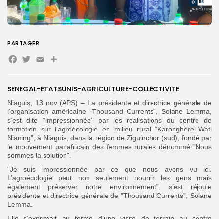
Search
PARTAGER
Search
for:
Button
Facebook
Twitter
Email
Partager
FR
SENEGAL-ETATSUNIS-AGRICULTURE-COLLECTIVITE
Niaguis, 13 nov (APS) – La présidente et directrice générale de
l’organisation américaine “Thousand Currents”, Solane Lemma,
s’est dite ‘’impressionnée’’ par les réalisations du centre de
formation sur l’agroécologie en milieu rural ”Karonghère Wati
Nianing”, à Niaguis, dans la région de Ziguinchor (sud), fondé par
le mouvement panafricain des femmes rurales dénommé ”Nous
sommes la solution”.
“Je suis impressionnée par ce que nous avons vu ici.
L’agroécologie peut non seulement nourrir les gens mais
également préserver notre environnement”, s’est réjouie
présidente et directrice générale de ”Thousand Currents”, Solane
Lemma.
Elle s’exprimait au terme d’une visite de terrain au centre