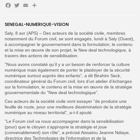
Facebook
Twitter
Email
Partager
Search
Search
for:
Button
SENEGAL-NUMERIQUE-VISION
FR
Saly, 8 avr (APS) – Des acteurs de la société civile, membres
notamment du Forum civil, se sont engagés, lundi à Saly (Ouest),
à accompagner le gouvernement dans la formulation, le contenu
et la mise en œuvre de son projet, le New deal technologique, à
travers des actions de sensibilisation.
”Nous avons constaté qu’il y a un besoin de renforcer la culture
numérique mais également de porter le plaidoyer de la sécurité
numérique surtout auprès des enfants”, a dit Birahim Seck,
coordinateur général du Forum civil, lors d’un atelier d’échanges
sur la formulation, le contenu et la mise en œuvre de la stratégie
gouvernementale du ”New deal technologique”.
Ces acteurs de la société civile vont essayer ”de produire une
feuille de route, pour une meilleure dissémination de la stratégie
numérique au niveau territorial”, a-t-il ajouté.
”Le Forum civil va nous accompagner dans la sensibilisation
(pour) que le citoyen s’approprie la stratégie et joue
(convenablement) son rôle”, a précisé Aissatou Jeanne Ndiaye,
directrice des Technologies de l’information et de la