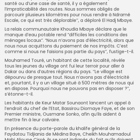
santé ou d’une case de santé, il y a également
l’impraticabilité des routes. Nous sommes obligés de
parcourir plusieurs kilomètres pour nous rendre à Ndramé
Escale, ce qui est très déplorable’’, a déploré El Hadj Mbaye.
La relais communautaire Khoudia Mbaye déclare que le
manque d’eau potable rend “difficiles les conditions des
ménages locaux”. “Nous n’avons pas d’électricité, alors que
nous nous acquittons du paiement de nos impôts. C’est
comme si nous ne faisions pas partie du pays’’, fustige-t-il.
Mouhamed Touré, un habitant de cette localité, révèle
tous les jeunes du village ont fui leur terroir pour aller à
Dakar ou dans d’autres régions du pays. ‘’Le village est
dépourvu de presque tout. Nous n’avons pas d’électricité
et, pourtant, il y a un village situé à 500 mètres de nous qui
en dispose. Pourquoi nous ne pouvons pas en disposer ?’’,
s’étonne-t-il.
Les habitants de Keur Matar Sounaont lancent un appel à
l’endroit du chef de l’Etat, Bassirou Diomaye Faye, et de son
Premier ministre, Ousmane Sonko, afin qu’ils aident à
mettre fin à leur calvaire.
En présence du porte-parole du khalife général de la
Faydatou Tidjiania de Médina Baye, Cheikh Mouhamadoul
Mahi Alioune Cissé, ils se sont indignés du fait qu’ils doivent