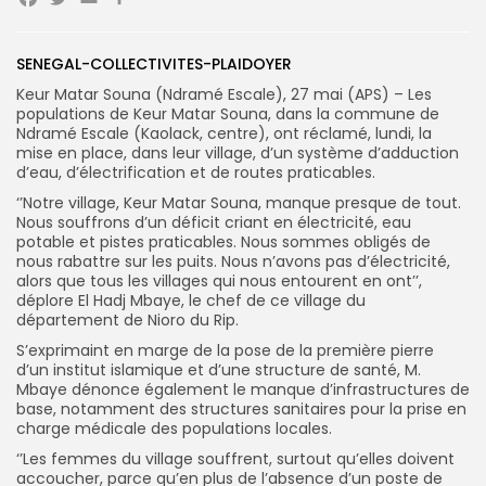
Facebook
Twitter
Email
Partager
SENEGAL-COLLECTIVITES-PLAIDOYER
Search
Search
Keur Matar Souna (Ndramé Escale), 27 mai (APS) – Les
for:
Button
populations de Keur Matar Souna, dans la commune de
Ndramé Escale (Kaolack, centre), ont réclamé, lundi, la
FR
mise en place, dans leur village, d’un système d’adduction
d’eau, d’électrification et de routes praticables.
‘’Notre village, Keur Matar Souna, manque presque de tout.
Nous souffrons d’un déficit criant en électricité, eau
potable et pistes praticables. Nous sommes obligés de
nous rabattre sur les puits. Nous n’avons pas d’électricité,
alors que tous les villages qui nous entourent en ont’’,
déplore El Hadj Mbaye, le chef de ce village du
département de Nioro du Rip.
S’exprimaint en marge de la pose de la première pierre
d’un institut islamique et d’une structure de santé, M.
Mbaye dénonce également le manque d’infrastructures de
base, notamment des structures sanitaires pour la prise en
charge médicale des populations locales.
‘’Les femmes du village souffrent, surtout qu’elles doivent
accoucher, parce qu’en plus de l’absence d’un poste de